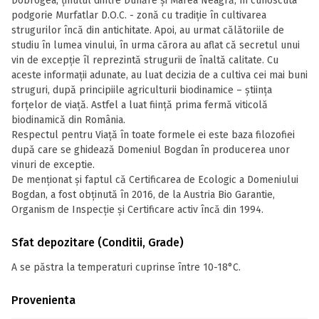
Dobrogea, ținutul dintre Dunăre și Marea Neagră, în cunoscuta
podgorie Murfatlar D.O.C. - zonă cu tradiție în cultivarea
strugurilor încă din antichitate. Apoi, au urmat călătoriile de
studiu în lumea vinului, în urma cărora au aflat că secretul unui
vin de excepție îl reprezintă strugurii de înaltă calitate. Cu
aceste informații adunate, au luat decizia de a cultiva cei mai buni
struguri, după principiile agriculturii biodinamice – știința
forțelor de viață. Astfel a luat ființă prima fermă viticolă
biodinamică din România.
Respectul pentru Viață în toate formele ei este baza filozofiei
după care se ghidează Domeniul Bogdan în producerea unor
vinuri de exceptie.
De menționat și faptul că Certificarea de Ecologic a Domeniului
Bogdan, a fost obținută în 2016, de la Austria Bio Garantie,
Organism de Inspecție și Certificare activ încă din 1994.
Sfat depozitare (Conditii, Grade)
A se păstra la temperaturi cuprinse între 10-18°C.
Provenienta