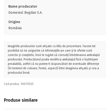
Nume producator
Domeniul Bogdan S.A.
Origine
România
Imaginile produselor sunt afișate cu titlu de prezentare. Facem tot
posibilul să ne asigurăm că informațiile pe care ți le oferim sunt
corecte și complete, însă te rugăm să consulți întotdeauna ambalajul
produsului. Producătorul poate modifica ambalajul fără o înștiințare
prealabilă, astfel că nu putem fi răspunzători de eventuale diferențe
(în termeni de culoare, formă, aspect) între imaginea afișată și cea a
produsului livrat.
Cod produs: 100173535
Produse similare