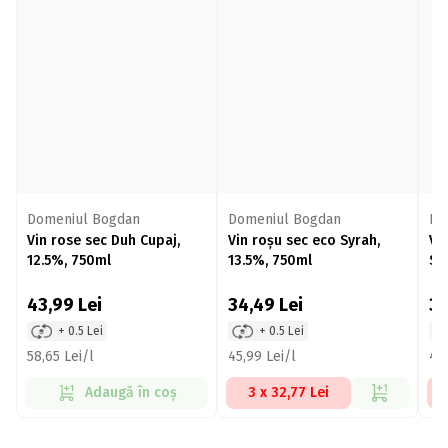
Domeniul Bogdan
Domeniul Bogdan
Do
Vin rose sec Duh Cupaj,
Vin roșu sec eco Syrah,
Vi
12.5%, 750ml
13.5%, 750ml
Sy
75
43,99
Lei
34,49
Lei
3
+ 0.5 Lei
+ 0.5 Lei
58,65 Lei/l
45,99 Lei/l
48,
Adaugă în coș
3 x 32,77 Lei