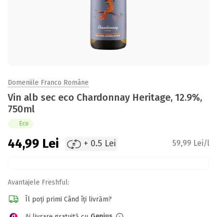
Domeniile Franco Române
Vin alb sec eco Chardonnay Heritage, 12.9%,
750ml
Eco
44,99
Lei
+ 0.5 Lei
59,99 Lei/l
Avantajele Freshful:
Îl poți primi Când îți livrăm?
Genius
Ai livrare gratuită cu