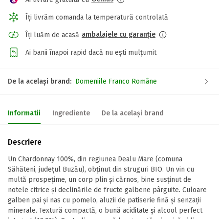
Îți livrăm comanda la temperatură controlată
ambalajele cu garanție
Îți luăm de acasă
Ai banii înapoi rapid dacă nu ești mulțumit
De la același brand:
Domeniile Franco Române
Informatii
Ingrediente
De la același brand
Descriere
Un Chardonnay 100%, din regiunea Dealu Mare (comuna
Săhăteni, judeţul Buzău), obţinut din struguri BIO. Un vin cu
multă prospeţime, un corp plin şi cărnos, bine susţinut de
notele citrice şi declinările de fructe galbene pârguite. Culoare
galben pai şi nas cu pomelo, aluzii de patiserie fină şi senzaţii
minerale. Textură compactă, o bună aciditate şi alcool perfect