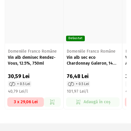
DeGustat
Domeniile Franco Române
Domeniile Franco Române
Do
Vin alb demisec Rendez-
Vin alb sec eco
Vi
Vous, 12.5%, 750ml
Chardonnay Galeron, 14%,
Al
750ml
30,59
Lei
76,48
Lei
3
+ 0.5 Lei
+ 0.5 Lei
40,79 Lei/l
101,97 Lei/l
47,
3 x 29,06 Lei
Adaugă în coș