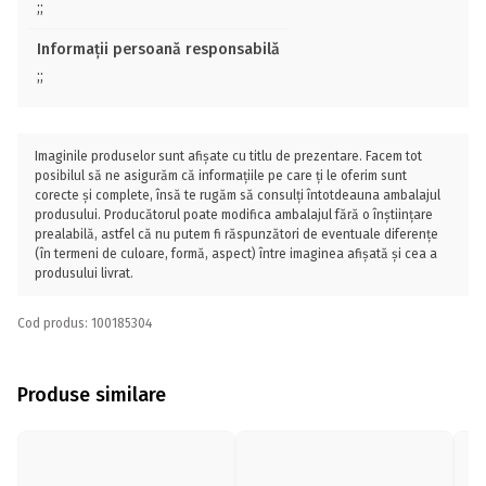
;;
Informații persoană responsabilă
;;
Imaginile produselor sunt afișate cu titlu de prezentare. Facem tot
posibilul să ne asigurăm că informațiile pe care ți le oferim sunt
corecte și complete, însă te rugăm să consulți întotdeauna ambalajul
produsului. Producătorul poate modifica ambalajul fără o înștiințare
prealabilă, astfel că nu putem fi răspunzători de eventuale diferențe
(în termeni de culoare, formă, aspect) între imaginea afișată și cea a
produsului livrat.
Cod produs: 100185304
Produse similare