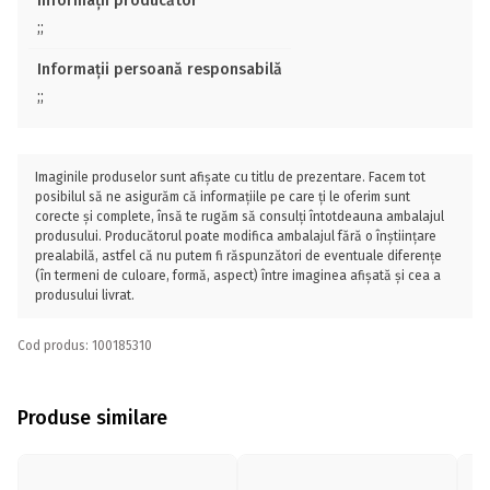
Informații producător
;;
Informații persoană responsabilă
;;
Imaginile produselor sunt afișate cu titlu de prezentare. Facem tot
posibilul să ne asigurăm că informațiile pe care ți le oferim sunt
corecte și complete, însă te rugăm să consulți întotdeauna ambalajul
produsului. Producătorul poate modifica ambalajul fără o înștiințare
prealabilă, astfel că nu putem fi răspunzători de eventuale diferențe
(în termeni de culoare, formă, aspect) între imaginea afișată și cea a
produsului livrat.
Cod produs: 100185310
Produse similare