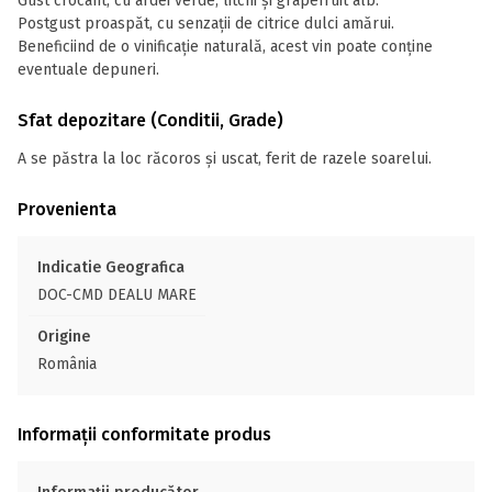
Gust crocant, cu ardei verde, litchi şi grapefruit alb.
Postgust proaspăt, cu senzaţii de citrice dulci amărui.
Beneficiind de o vinificaţie naturală, acest vin poate conţine
eventuale depuneri.
Sfat depozitare (Conditii, Grade)
A se păstra la loc răcoros și uscat, ferit de razele soarelui.
Provenienta
Indicatie Geografica
DOC-CMD DEALU MARE
Origine
România
Informații conformitate produs