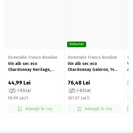
DeGustat
Domeniile Franco Române
Domeniile Franco Române
Do
Vin alb sec eco
Vin alb sec eco
Vi
Chardonnay Heritage,
Chardonnay Galeron, 14%,
Al
12.9%, 750ml
750ml
44,99
Lei
76,48
Lei
3
+ 0.5 Lei
+ 0.5 Lei
59,99 Lei/l
101,97 Lei/l
47,
Adaugă în coș
Adaugă în coș