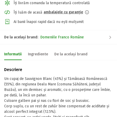
Îți livrăm comanda la temperatură controlată
ambalajele cu garanție
Îți luăm de acasă
Ai banii înapoi rapid dacă nu ești mulțumit
De la același brand:
Domeniile Franco Române
Informatii
Ingrediente
De la același brand
Descriere
Un cupaj de Sauvignon Blanc (45%) şi Tămâioasă Românească
(55%), din regiunea Dealu Mare (comuna Săhăteni, judeţul
Buzău), un vin demisec şi aromatic, cu o prospeţime care îmbie,
pe dată, la încă un pahar.
Culoare galben pai şi nas cu flori de soc şi busuioc.
Corp suplu, cu un rest de zahăr bine compensat de aciditate şi
alcool perfect integrat (12.5%).