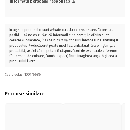
Informații persoană responsabilă
;;
Imaginile produselor sunt afișate cu titlu de prezentare. Facem tot
posibilul să ne asigurăm că informațiile pe care ți le oferim sunt
corecte și complete, însă te rugăm să consulți întotdeauna ambalajul
produsului. Producătorul poate modifica ambalajul fără o înștiințare
prealabilă, astfel că nu putem fi răspunzători de eventuale diferențe
(în termeni de culoare, formă, aspect) între imaginea afișată și cea a
produsului livrat.
Cod produs: 100176686
Produse similare