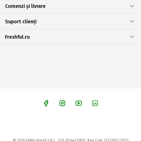
Comenzi și livrare
Suport clienți
Freshful.ro
© 2026 EMAG Retail S.R.L., CUI: RO44231872, Reg.Com: J23/2852/2021