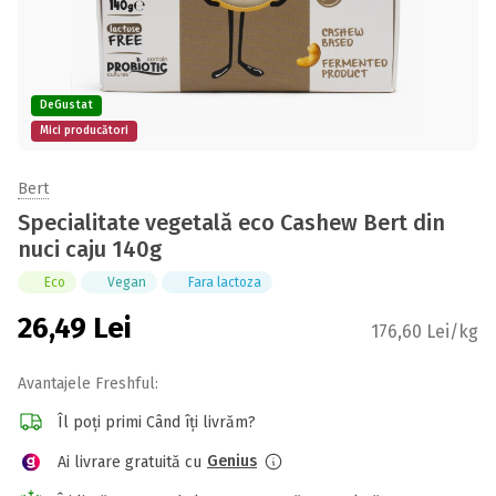
DeGustat
Mici producători
Bert
Specialitate vegetală eco Cashew Bert din
nuci caju 140g
Eco
Vegan
Fara lactoza
26,49
Lei
176,60 Lei/kg
Avantajele Freshful:
Îl poți primi Când îți livrăm?
Genius
Ai livrare gratuită cu