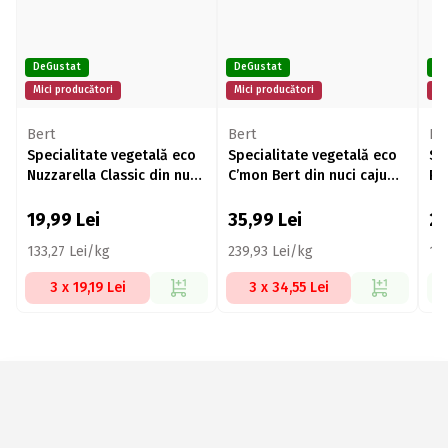
DeGustat
DeGustat
De
Mici producători
Mici producători
Mi
Bert
Bert
Be
Specialitate vegetală eco
Specialitate vegetală eco
Sp
Nuzzarella Classic din nuci
C’mon Bert din nuci caju
Pe
caju 150g
145g
19,99
Lei
35,99
Lei
2
133,27 Lei/kg
239,93 Lei/kg
16
3 x 19,19 Lei
3 x 34,55 Lei