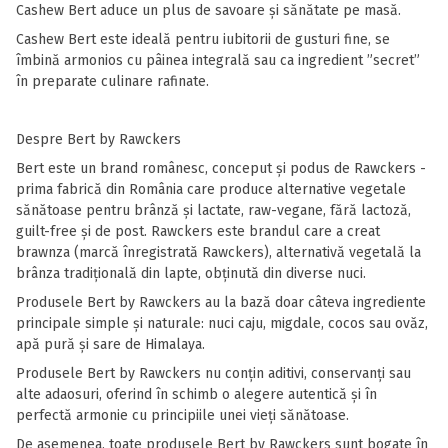
Cashew Bert aduce un plus de savoare și sănătate pe masă.
Cashew Bert este ideală pentru iubitorii de gusturi fine, se
îmbină armonios cu pâinea integrală sau ca ingredient ”secret”
în preparate culinare rafinate.
Despre Bert by Rawckers
Bert este un brand românesc, conceput și podus de Rawckers -
prima fabrică din România care produce alternative vegetale
sănătoase pentru brânză și lactate, raw-vegane, fără lactoză,
guilt-free și de post. Rawckers este brandul care a creat
brawnza (marcă înregistrată Rawckers), alternativă vegetală la
brânza tradițională din lapte, obținută din diverse nuci.
Produsele Bert by Rawckers au la bază doar câteva ingrediente
principale simple și naturale: nuci caju, migdale, cocos sau ovăz,
apă pură și sare de Himalaya.
Produsele Bert by Rawckers nu conțin aditivi, conservanți sau
alte adaosuri, oferind în schimb o alegere autentică și în
perfectă armonie cu principiile unei vieți sănătoase.
De asemenea, toate produsele Bert by Rawckers sunt bogate în