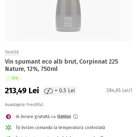
Torelló
Vin spumant eco alb brut, Corpinnat 225
Nature, 12%, 750ml
Eco
213,49
Lei
+ 0.5 Lei
284,65 Lei/l
Avantajele Freshful:
Genius
Ai livrare gratuită cu
Îți livrăm comanda la temperatură controlată