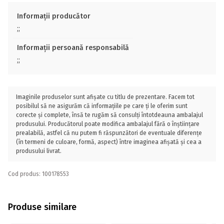
Informații producător
;;
Informații persoană responsabilă
;;
Imaginile produselor sunt afișate cu titlu de prezentare. Facem tot
posibilul să ne asigurăm că informațiile pe care ți le oferim sunt
corecte și complete, însă te rugăm să consulți întotdeauna ambalajul
produsului. Producătorul poate modifica ambalajul fără o înștiințare
prealabilă, astfel că nu putem fi răspunzători de eventuale diferențe
(în termeni de culoare, formă, aspect) între imaginea afișată și cea a
produsului livrat.
Cod produs: 100178553
Produse similare