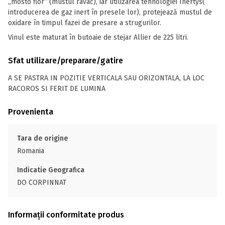
„mosto flor” (mustul ravac), iar utilizarea tehnologiei Inertys(
introducerea de gaz inert în presele lor), protejează mustul de
oxidare în timpul fazei de presare a strugurilor.
Vinul este maturat în butoaie de stejar Allier de 225 litri.
Sfat utilizare/preparare/gatire
A SE PASTRA IN POZITIE VERTICALA SAU ORIZONTALA, LA LOC
RACOROS SI FERIT DE LUMINA
Provenienta
Tara de origine
Romania
Indicatie Geografica
DO CORPINNAT
Informații conformitate produs