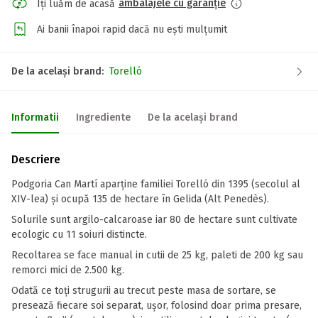
ambalajele cu garanție
Îți luăm de acasă
Ai banii înapoi rapid dacă nu ești mulțumit
De la același brand:
Torelló
Informatii
Ingrediente
De la același brand
Descriere
Podgoria Can Martí aparține familiei Torelló din 1395 (secolul al
XIV-lea) și ocupă 135 de hectare în Gelida (Alt Penedès).
Solurile sunt argilo-calcaroase iar 80 de hectare sunt cultivate
ecologic cu 11 soiuri distincte.
Recoltarea se face manual in cutii de 25 kg, paleti de 200 kg sau
remorci mici de 2.500 kg.
Odată ce toți strugurii au trecut peste masa de sortare, se
presează fiecare soi separat, ușor, folosind doar prima presare,