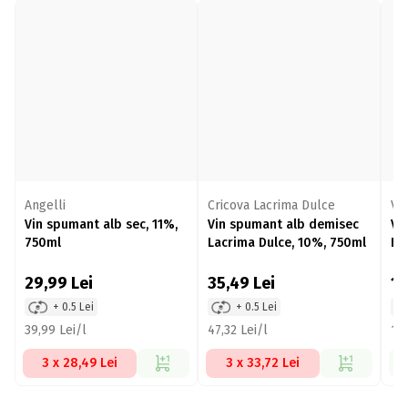
Angelli
Cricova Lacrima Dulce
Vi
Vin spumant alb sec, 11%,
Vin spumant alb demisec
Vi
750ml
Lacrima Dulce, 10%, 750ml
Fe
75
29,99
Lei
35,49
Lei
11
+ 0.5 Lei
+ 0.5 Lei
39,99 Lei/l
47,32 Lei/l
149
3 x 28,49 Lei
3 x 33,72 Lei