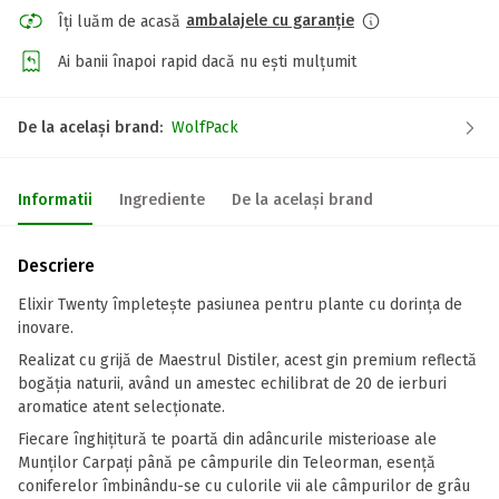
ambalajele cu garanție
Îți luăm de acasă
Ai banii înapoi rapid dacă nu ești mulțumit
De la același brand:
WolfPack
Informatii
Ingrediente
De la același brand
Descriere
Elixir Twenty împletește pasiunea pentru plante cu dorința de
inovare.
Realizat cu grijă de Maestrul Distiler, acest gin premium reflectă
bogăția naturii, având un amestec echilibrat de 20 de ierburi
aromatice atent selecționate.
Fiecare înghițitură te poartă din adâncurile misterioase ale
Munților Carpați până pe câmpurile din Teleorman, esență
coniferelor îmbinându-se cu culorile vii ale câmpurilor de grâu