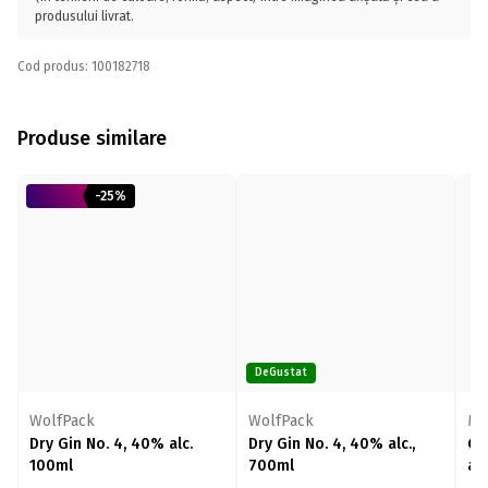
produsului livrat.
Cod produs: 100182718
Produse similare
-25%
DeGustat
WolfPack
WolfPack
Ma
Dry Gin No. 4, 40% alc.
Dry Gin No. 4, 40% alc.,
Gi
100ml
700ml
al