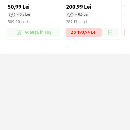
50,99
Lei
200,99
Lei
1
+ 0.5 Lei
+ 0.5 Lei
509,90 Lei/l
287,13 Lei/l
283
Adaugă în coș
2 x 190,94 Lei