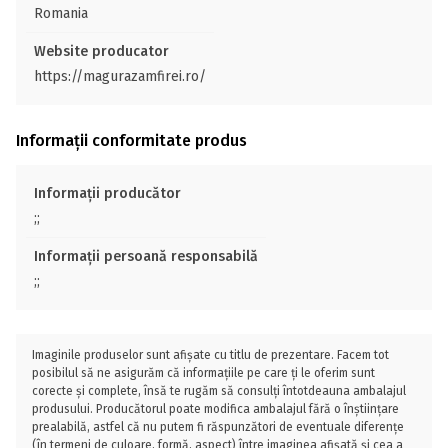
Romania
Website producator
https://magurazamfirei.ro/
Informații conformitate produs
Informații producător
;;
Informații persoană responsabilă
;;
Imaginile produselor sunt afișate cu titlu de prezentare. Facem tot
posibilul să ne asigurăm că informațiile pe care ți le oferim sunt
corecte și complete, însă te rugăm să consulți întotdeauna ambalajul
produsului. Producătorul poate modifica ambalajul fără o înștiințare
prealabilă, astfel că nu putem fi răspunzători de eventuale diferențe
(în termeni de culoare, formă, aspect) între imaginea afișată și cea a