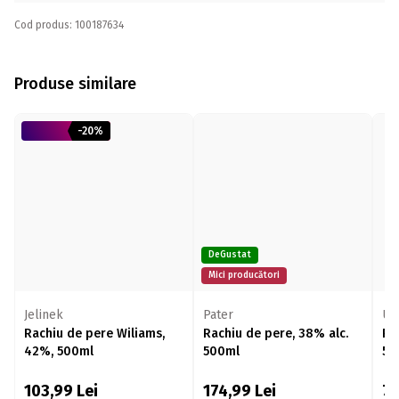
Cod produs: 100187634
Produse similare
-20%
DeGustat
Mici producători
Jelinek
Pater
Un
Rachiu de pere Wiliams,
Rachiu de pere, 38% alc.
Ra
42%, 500ml
500ml
50
103,99
Lei
174,99
Lei
7