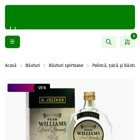
0
Acasă
Băuturi
Băuturi spirtoase
Palincă, țuică și băuturi
-25%