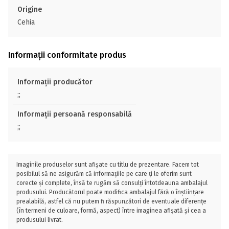
Origine
Cehia
Informații conformitate produs
Informații producător
;;
Informații persoană responsabilă
;;
Imaginile produselor sunt afișate cu titlu de prezentare. Facem tot
posibilul să ne asigurăm că informațiile pe care ți le oferim sunt
corecte și complete, însă te rugăm să consulți întotdeauna ambalajul
produsului. Producătorul poate modifica ambalajul fără o înștiințare
prealabilă, astfel că nu putem fi răspunzători de eventuale diferențe
(în termeni de culoare, formă, aspect) între imaginea afișată și cea a
produsului livrat.