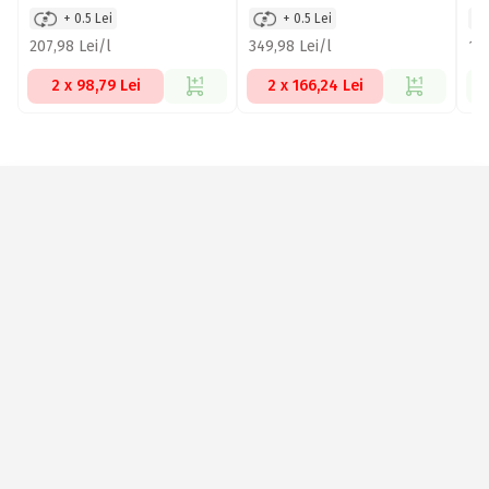
+ 0.5 Lei
+ 0.5 Lei
207,98 Lei/l
349,98 Lei/l
152
2 x 98,79 Lei
2 x 166,24 Lei