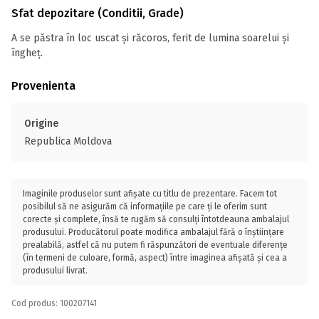
Sfat depozitare (Conditii, Grade)
A se păstra în loc uscat și răcoros, ferit de lumina soarelui și
îngheț.
Provenienta
Origine
Republica Moldova
Imaginile produselor sunt afișate cu titlu de prezentare. Facem tot
posibilul să ne asigurăm că informațiile pe care ți le oferim sunt
corecte și complete, însă te rugăm să consulți întotdeauna ambalajul
produsului. Producătorul poate modifica ambalajul fără o înștiințare
prealabilă, astfel că nu putem fi răspunzători de eventuale diferențe
(în termeni de culoare, formă, aspect) între imaginea afișată și cea a
produsului livrat.
Cod produs: 100207141