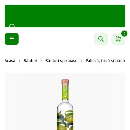
0
Acasă
Băuturi
Băuturi spirtoase
Palincă, țuică și băuturi