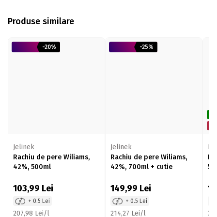
Produse similare
-20%
-25%
De
Mi
Jelinek
Jelinek
Pa
Rachiu de pere Wiliams,
Rachiu de pere Wiliams,
Ra
42%, 500ml
42%, 700ml + cutie
50
103,99
Lei
149,99
Lei
1
+ 0.5 Lei
+ 0.5 Lei
207,98 Lei/l
214,27 Lei/l
349