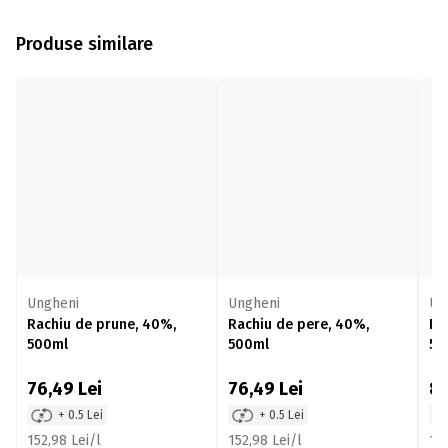
Produse similare
Ungheni
Ungheni
Un
Rachiu de prune, 40%,
Rachiu de pere, 40%,
Ra
500ml
500ml
50
76,49
Lei
76,49
Lei
8
+ 0.5 Lei
+ 0.5 Lei
152,98 Lei/l
152,98 Lei/l
165