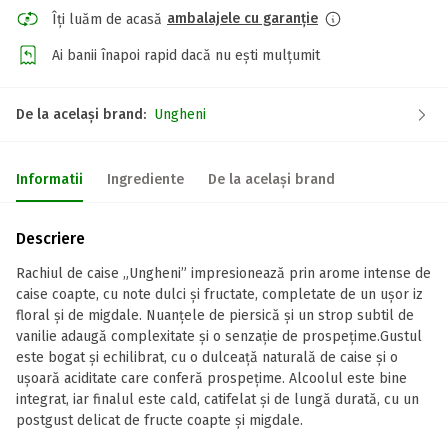
ambalajele cu garanție
Îți luăm de acasă
Ai banii înapoi rapid dacă nu ești mulțumit
De la același brand:
Ungheni
Informatii
Ingrediente
De la același brand
Descriere
Rachiul de caise „Ungheni” impresionează prin arome intense de
caise coapte, cu note dulci și fructate, completate de un ușor iz
floral și de migdale. Nuanțele de piersică și un strop subtil de
vanilie adaugă complexitate și o senzație de prospețime.Gustul
este bogat și echilibrat, cu o dulceață naturală de caise și o
ușoară aciditate care conferă prospețime. Alcoolul este bine
integrat, iar finalul este cald, catifelat și de lungă durată, cu un
postgust delicat de fructe coapte și migdale.