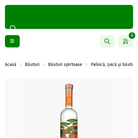
0
Acasă
Băuturi
Băuturi spirtoase
Palincă, țuică și băuturi