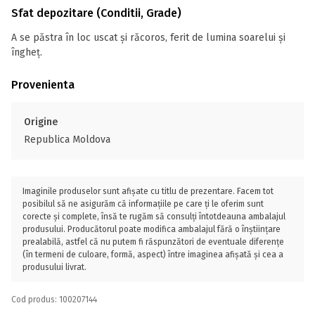
Sfat depozitare (Conditii, Grade)
A se păstra în loc uscat și răcoros, ferit de lumina soarelui și
îngheț.
Provenienta
Origine
Republica Moldova
Imaginile produselor sunt afișate cu titlu de prezentare. Facem tot
posibilul să ne asigurăm că informațiile pe care ți le oferim sunt
corecte și complete, însă te rugăm să consulți întotdeauna ambalajul
produsului. Producătorul poate modifica ambalajul fără o înștiințare
prealabilă, astfel că nu putem fi răspunzători de eventuale diferențe
(în termeni de culoare, formă, aspect) între imaginea afișată și cea a
produsului livrat.
Cod produs: 100207144