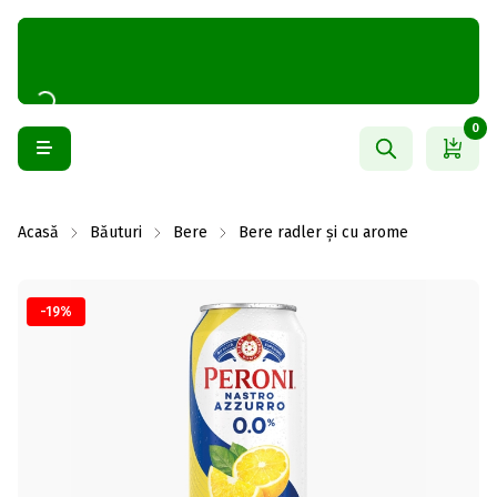
0
Acasă
Băuturi
Bere
Bere radler și cu arome
-19%