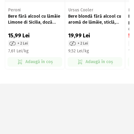
Peroni
Ursus Cooler
Pe
Bere fără alcool cu lămâie
Bere blondă fără alcool cu
Be
Limone di Sicilia, doză
aromă de lămâie, sticlă,
po
4x500ml (3+1)
4x330ml
Ro
6,
15,99
Lei
19,99
Lei
5
+ 2 Lei
+ 2 Lei
7,61 Lei/kg
9,52 Lei/kg
11,
Adaugă în coș
Adaugă în coș