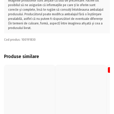
Imaginile produselor sunt afișate cu titlu de prezentare. Facem tot
posibilul să ne asigurăm că informațiile pe care ți le oferim sunt
corecte și complete, însă te rugăm să consulți întotdeauna ambalajul
produsului. Producătorul poate modifica ambalajul fără o înștiințare
prealabilă, astfel că nu putem fi răspunzători de eventuale diferențe
(în termeni de culoare, formă, aspect) între imaginea afișată și cea a
produsului livrat.
Cod produs: 100191830
Produse similare
-5