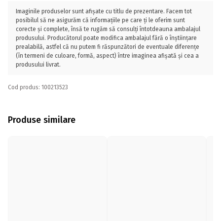
Imaginile produselor sunt afișate cu titlu de prezentare. Facem tot
posibilul să ne asigurăm că informațiile pe care ți le oferim sunt
corecte și complete, însă te rugăm să consulți întotdeauna ambalajul
produsului. Producătorul poate modifica ambalajul fără o înștiințare
prealabilă, astfel că nu putem fi răspunzători de eventuale diferențe
(în termeni de culoare, formă, aspect) între imaginea afișată și cea a
produsului livrat.
Cod produs: 100213523
Produse similare