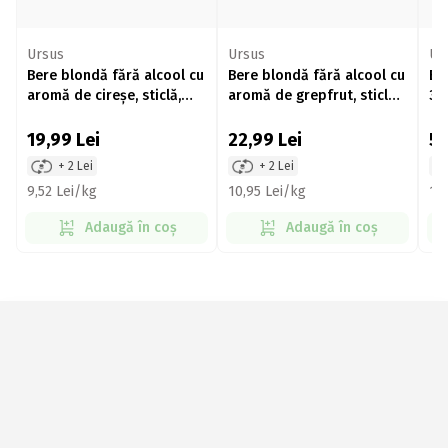
Ursus
Ursus
Ur
Bere blondă fără alcool cu
Bere blondă fără alcool cu
Be
aromă de cireșe, sticlă,
aromă de grepfrut, sticlă,
33
4x330ml
4x330ml
19,99
Lei
22,99
Lei
5
+ 2 Lei
+ 2 Lei
9,52 Lei/kg
10,95 Lei/kg
11
Adaugă în coș
Adaugă în coș