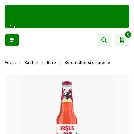
0
Acasă
Băuturi
Bere
Bere radler și cu arome