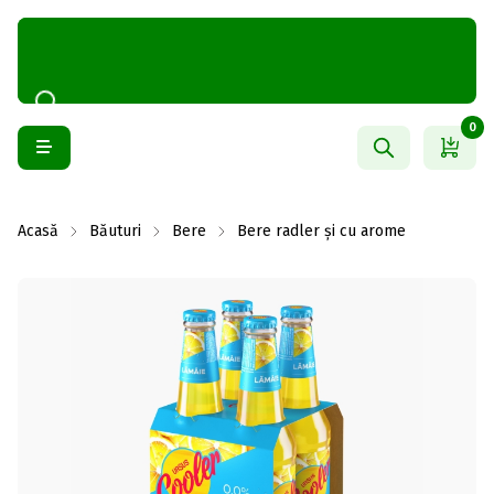
0
Acasă
Băuturi
Bere
Bere radler și cu arome