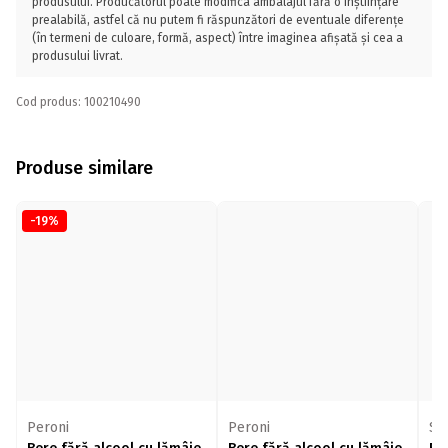
produsului. Producătorul poate modifica ambalajul fără o înștiințare
prealabilă, astfel că nu putem fi răspunzători de eventuale diferențe
(în termeni de culoare, formă, aspect) între imaginea afișată și cea a
produsului livrat.
Cod produs: 100210490
Produse similare
-19%
Peroni
Peroni
Sc