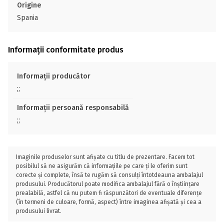
Origine
Spania
Informații conformitate produs
Informații producător
;;
Informații persoană responsabilă
;;
Imaginile produselor sunt afișate cu titlu de prezentare. Facem tot
posibilul să ne asigurăm că informațiile pe care ți le oferim sunt
corecte și complete, însă te rugăm să consulți întotdeauna ambalajul
produsului. Producătorul poate modifica ambalajul fără o înștiințare
prealabilă, astfel că nu putem fi răspunzători de eventuale diferențe
(în termeni de culoare, formă, aspect) între imaginea afișată și cea a
produsului livrat.