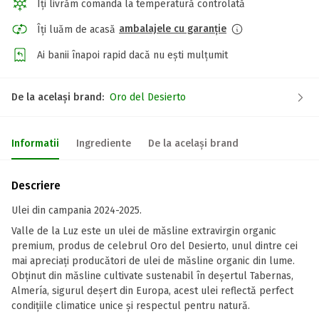
Îți livrăm comanda la temperatură controlată
ambalajele cu garanție
Îți luăm de acasă
Ai banii înapoi rapid dacă nu ești mulțumit
De la același brand:
Oro del Desierto
Informatii
Ingrediente
De la același brand
Descriere
Ulei din campania 2024-2025.
Valle de la Luz este un ulei de măsline extravirgin organic
premium, produs de celebrul Oro del Desierto, unul dintre cei
mai apreciați producători de ulei de măsline organic din lume.
Obținut din măsline cultivate sustenabil în deșertul Tabernas,
Almería, sigurul deșert din Europa, acest ulei reflectă perfect
condițiile climatice unice și respectul pentru natură.