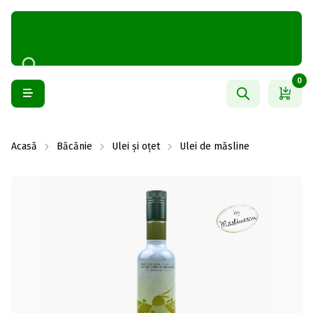
0
Acasă
Băcănie
Ulei și oțet
Ulei de măsline