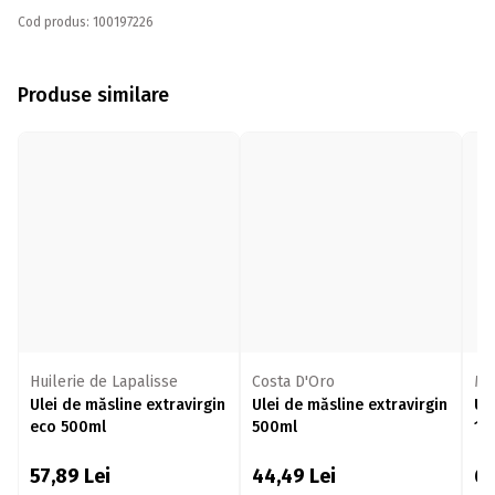
Cod produs: 100197226
Produse similare
Huilerie de Lapalisse
Costa D'Oro
Mo
Ulei de măsline extravirgin
Ulei de măsline extravirgin
Ul
eco 500ml
500ml
1l
57,89
Lei
44,49
Lei
6