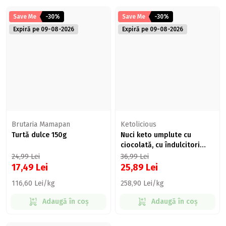
Save Me
-30%
Save Me
-30%
Expiră pe 09-08-2026
Expiră pe 09-08-2026
Brutaria Mamapan
Ketolicious
Turtă dulce 150g
Nuci keto umplute cu
ciocolată, cu îndulcitori
100g
24,99
Lei
36,99
Lei
17,49
Lei
25,89
Lei
116,60 Lei/kg
258,90 Lei/kg
Adaugă în coș
Adaugă în coș