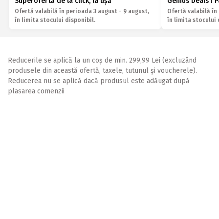
Superofertă de la click, la ușă
Genius Deals ǀ 
Ofertă valabilă în perioada 3 august - 9 august,
Ofertă valabilă în
în limita stocului disponibil.
în limita stocului 
Reducerile se aplică la un coș de min. 299,99 Lei (excluzând
produsele din această ofertă, taxele, tutunul și voucherele).
Reducerea nu se aplică dacă produsul este adăugat după
plasarea comenzii