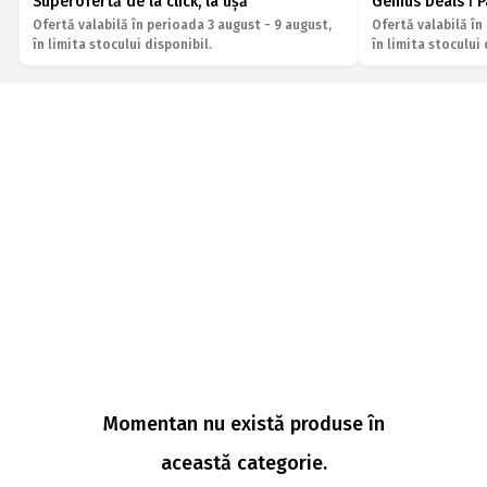
Superofertă de la click, la ușă
Genius Deals ǀ 
Ofertă valabilă în perioada 3 august - 9 august,
Ofertă valabilă în
în limita stocului disponibil.
în limita stocului 
Momentan nu există produse în
această categorie.