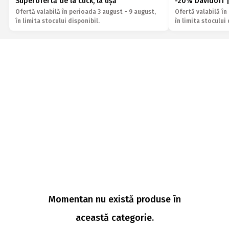
Superofertă de la click, la ușă
-20% Davidoff |
Ofertă valabilă în perioada 3 august - 9 august,
Ofertă valabilă în
în limita stocului disponibil.
în limita stocului 
Momentan nu există produse în
această categorie.