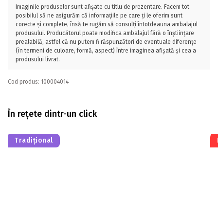
Imaginile produselor sunt afișate cu titlu de prezentare. Facem tot
posibilul să ne asigurăm că informațiile pe care ți le oferim sunt
corecte și complete, însă te rugăm să consulți întotdeauna ambalajul
produsului. Producătorul poate modifica ambalajul fără o înștiințare
prealabilă, astfel că nu putem fi răspunzători de eventuale diferențe
(în termeni de culoare, formă, aspect) între imaginea afișată și cea a
produsului livrat.
Cod produs: 100004014
În rețete dintr-un click
Tradițional