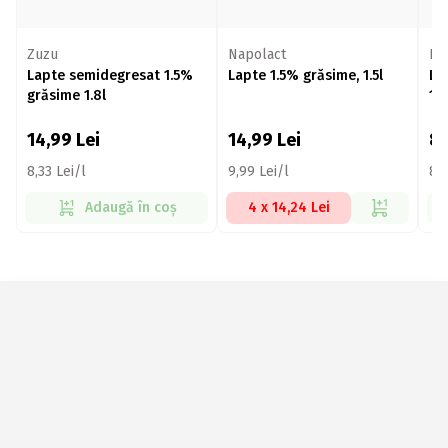
Zuzu
Napolact
Na
Lapte semidegresat 1.5%
Lapte 1.5% grăsime, 1.5l
La
grăsime 1.8l
1.
14,99
Lei
14,99
Lei
8
8,33 Lei/l
9,99 Lei/l
8,9
Adaugă în coș
4 x 14,24 Lei