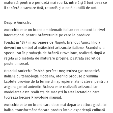
maturată pentru o perioadă mai scurtă, între 2 și 3 luni, ceea ce
îi conferă o savoare fină, rotundă și o notă subtilă de unt.
Despre Auricchio
Auricchio este un brand emblematic italian recunoscut la nivel
internațional pentru brânzeturile pe care le produce.
Fondat în 1877 în apropiere de Napoli, brandul Auricchhio a
devenit un simbol al măiestriei artizanale italiene. Brandul s-a
specializat în producția de brânză Provolone, realizată după o
rețetă și o metodă de maturare proprie, păstrată secret de
peste un secol.
Brandul Auricchio îmbină perfect moștenirea gastronomică
italiană cu tehnologia modernă, oferind produse premium.
Laptele provine de la ferme din apropiere, atent alese, pentru a
asigura gustul autentic. Brânza este realizată artizanal, iar
modelarea este realizată de maeștri în arta lactatelor, care
lucrează fiecare Provolone manual.
Auricchio este un brand care duce mai departe cultura gustului
italian, transformând fiecare produs într-o experiență culinară