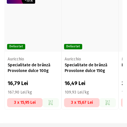
-15%
DeGustat
DeGustat
Auricchio
Auricchio
Me
Specialitate de brânză
Specialitate de brânză
Br
Provolone dulce 100g
Provolone dulce 150g
16,79
Lei
16,49
Lei
2
167,90 Lei/kg
109,93 Lei/kg
11
3 x 15,95 Lei
3 x 15,67 Lei