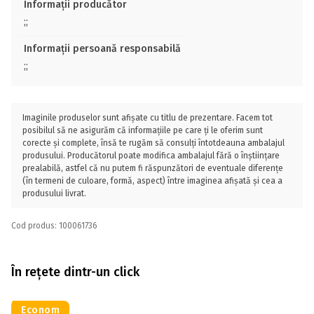
Informații producător
;;
Informații persoană responsabilă
;;
Imaginile produselor sunt afișate cu titlu de prezentare. Facem tot
posibilul să ne asigurăm că informațiile pe care ți le oferim sunt
corecte și complete, însă te rugăm să consulți întotdeauna ambalajul
produsului. Producătorul poate modifica ambalajul fără o înștiințare
prealabilă, astfel că nu putem fi răspunzători de eventuale diferențe
(în termeni de culoare, formă, aspect) între imaginea afișată și cea a
produsului livrat.
Cod produs: 100061736
În rețete dintr-un click
Econom