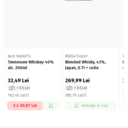
Jack Daniel's
Nikka Super
En
Tennessee Whiskey 40%
Blended Whisky, 43%,
Bl
alc. 200ml
Japan, 0.7l + cutie
40
32,49
Lei
269,99
Lei
2
+ 0.5 Lei
+ 0.5 Lei
162,45 Lei/l
385,70 Lei/l
379
3 x 30,87 Lei
Adaugă în coș