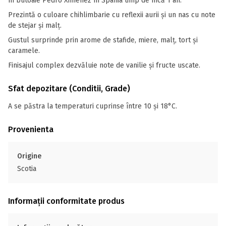
în butoaie Pedro Ximénez în Spania timp de încă 1 an.
Prezintă o culoare chihlimbarie cu reflexii aurii și un nas cu note
de stejar și malț.
Gustul surprinde prin arome de stafide, miere, malț, tort și
caramele.
Finisajul complex dezvăluie note de vanilie și fructe uscate.
Sfat depozitare (Conditii, Grade)
A se păstra la temperaturi cuprinse între 10 și 18°C.
Provenienta
Origine
Scotia
Informații conformitate produs