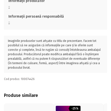
Informații producător
;;
Informații persoană responsabilă
;;
Imaginile produselor sunt afișate cu titlu de prezentare. Facem tot
posibilul să ne asigurăm că informațiile pe care ți le oferim sunt
corecte și complete, însă te rugăm să consulți întotdeauna ambalajul
produsului. Producătorul poate modifica ambalajul fără o înștiințare
prealabilă, astfel că nu putem fi răspunzători de eventuale diferențe
(în termeni de culoare, formă, aspect) între imaginea afișată și cea a
produsului livrat.
Cod produs: 100074426
Produse similare
-25%