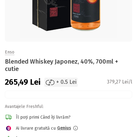
Enso
Blended Whiskey Japonez, 40%, 700ml +
cutie
265,49
Lei
+ 0.5 Lei
379,27 Lei/l
Avantajele Freshful:
Îl poți primi Când îți livrăm?
Genius
Ai livrare gratuită cu