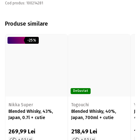
Cod produs: 100214281
Produse similare
-25%
DeGustat
Nikka Super
Togouchi
Ya
Blended Whisky, 43%,
Blended Whisky, 40%,
Ja
Japan, 0.7l + cutie
Japan, 700ml + cutie
40
269,99
Lei
218,49
Lei
1
+ 0.5 Lei
+ 0.5 Lei