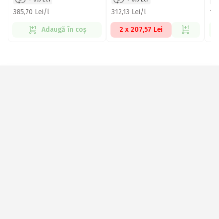
385,70 Lei/l
312,13 Lei/l
16
Adaugă în coș
2 x 207,57 Lei