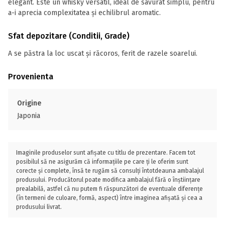
elegant. Este un whisky versatil, ideal de savurat simplu, pentru
a-i aprecia complexitatea și echilibrul aromatic.
Sfat depozitare (Conditii, Grade)
A se păstra la loc uscat și răcoros, ferit de razele soarelui.
Provenienta
Origine
Japonia
Imaginile produselor sunt afișate cu titlu de prezentare. Facem tot
posibilul să ne asigurăm că informațiile pe care ți le oferim sunt
corecte și complete, însă te rugăm să consulți întotdeauna ambalajul
produsului. Producătorul poate modifica ambalajul fără o înștiințare
prealabilă, astfel că nu putem fi răspunzători de eventuale diferențe
(în termeni de culoare, formă, aspect) între imaginea afișată și cea a
produsului livrat.