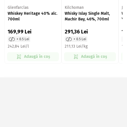
Glenfarclas
Kilchoman
JP
Whiskey Heritage 40% alc.
Whisky Islay Single Malt,
Wh
700ml
Machir Bay, 46%, 700ml
Yo
169,99
Lei
291,36
Lei
1
+ 0.5 Lei
+ 0.5 Lei
242,84 Lei/l
211,13 Lei/kg
189
Adaugă în coș
Adaugă în coș