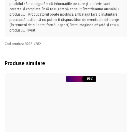
posibilul să ne asigurăm că informațiile pe care ți le oferim sunt
corecte și complete, însă te rugăm să consulți întotdeauna ambalajul
produsului. Producătorul poate modifica ambalajul fără o înștiințare
prealabilă, astfel că nu putem fi răspunzători de eventuale diferențe
(în termeni de culoare, formă, aspect) între imaginea afișată și cea a
produsului livrat.
Cod produs: 100214282
Produse similare
-15%