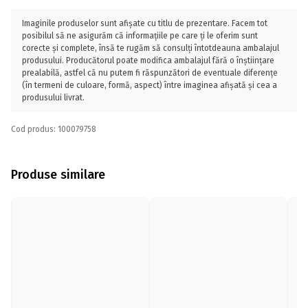
Imaginile produselor sunt afișate cu titlu de prezentare. Facem tot
posibilul să ne asigurăm că informațiile pe care ți le oferim sunt
corecte și complete, însă te rugăm să consulți întotdeauna ambalajul
produsului. Producătorul poate modifica ambalajul fără o înștiințare
prealabilă, astfel că nu putem fi răspunzători de eventuale diferențe
(în termeni de culoare, formă, aspect) între imaginea afișată și cea a
produsului livrat.
Cod produs: 100079758
Produse similare