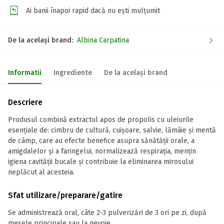
Ai banii înapoi rapid dacă nu ești mulțumit
De la același brand:
Albina Carpatina
Informatii
Ingrediente
De la același brand
Descriere
Produsul combină extractul apos de propolis cu uleiurile
esențiale de: cimbru de cultură, cuișoare, salvie, lămâie și mentă
de câmp, care au efecte benefice asupra sănătății orale, a
amigdalelor și a faringelui, normalizează respirația, mențin
igiena cavității bucale și contribuie la eliminarea mirosului
neplăcut al acesteia.
Sfat utilizare/preparare/gatire
Se administrează oral, câte 2-3 pulverizări de 3 ori pe zi, după
mesele principale sau la nevoie.