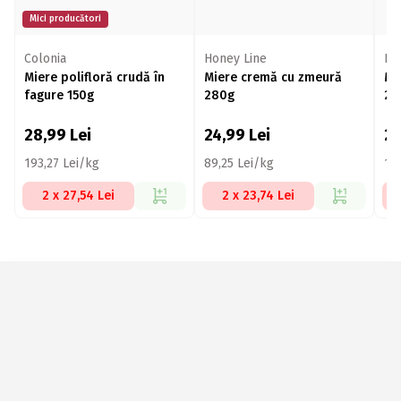
Mici producători
Colonia
Honey Line
Ho
Miere polifloră crudă în
Miere cremă cu zmeură
Mi
fagure 150g
280g
28
28,99
Lei
24,99
Lei
2
193,27 Lei/kg
89,25 Lei/kg
10
2 x 27,54 Lei
2 x 23,74 Lei