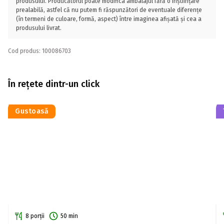
produsului. Producătorul poate modifica ambalajul fără o înștiințare
prealabilă, astfel că nu putem fi răspunzători de eventuale diferențe
(în termeni de culoare, formă, aspect) între imaginea afișată și cea a
produsului livrat.
Cod produs: 100086703
În rețete dintr-un click
Gustoasă
8 porții
50 min