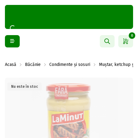
0
Acasă
Băcănie
Condimente și sosuri
Muștar, ketchup și
Nu este în stoc