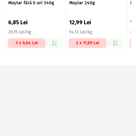
Muștar fără E-uri 340g
Muștar 240g
Mu
6,85
Lei
12,99
Lei
1
20,15 Lei/kg
54,13 Lei/kg
31
3 x 6,64 Lei
2 x 11,69 Lei