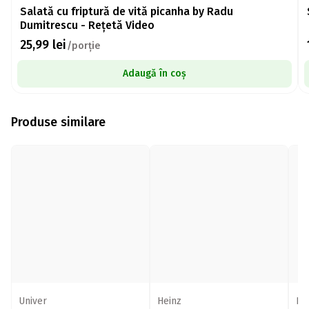
Salată cu friptură de vită picanha by Radu
Dumitrescu - Rețetă Video
25,99
lei
/porție
Adaugă în coș
Produse similare
Univer
Heinz
Bu