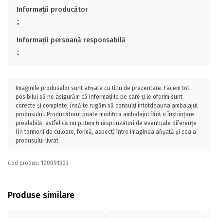
Informații producător
;;
Informații persoană responsabilă
;;
Imaginile produselor sunt afișate cu titlu de prezentare. Facem tot
posibilul să ne asigurăm că informațiile pe care ți le oferim sunt
corecte și complete, însă te rugăm să consulți întotdeauna ambalajul
produsului. Producătorul poate modifica ambalajul fără o înștiințare
prealabilă, astfel că nu putem fi răspunzători de eventuale diferențe
(în termeni de culoare, formă, aspect) între imaginea afișată și cea a
produsului livrat.
Cod produs: 100091303
Produse similare