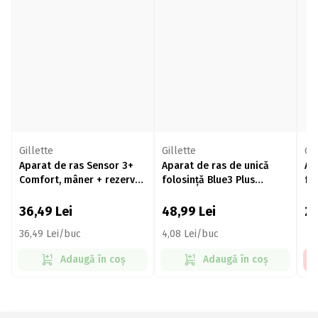
Gillette
Gillette
Gil
Aparat de ras Sensor 3+
Aparat de ras de unică
Ap
Comfort, mâner + rezerve
folosință Blue3 Plus
fo
8 buc
Comfort 12 buc
36,49
Lei
48,99
Lei
2
36,49 Lei/buc
4,08 Lei/buc
Adaugă în coș
Adaugă în coș