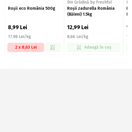
Din Grădină by Freshful
Di
Roșii eco România 500g
Roșii zadurella România
Ro
(Băleni) 1.5kg
(Bă
8,99
Lei
12,99
Lei
1
17,98 Lei/kg
8,66 Lei/kg
18
2 x 8,63 Lei
Adaugă în coș