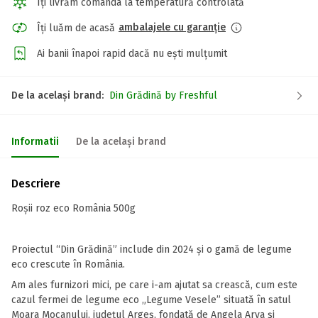
Îți livrăm comanda la temperatură controlată
ambalajele cu garanție
Îți luăm de acasă
Ai banii înapoi rapid dacă nu ești mulțumit
De la același brand:
Din Grădină by Freshful
Informatii
De la același brand
Descriere
Roșii roz eco România 500g
Proiectul “Din Grădină” include din 2024 și o gamă de legume
eco crescute în România.
Am ales furnizori mici, pe care i-am ajutat sa crească, cum este
cazul fermei de legume eco „Legume Vesele” situată în satul
Moara Mocanului, județul Argeș, fondată de Angela Arva și