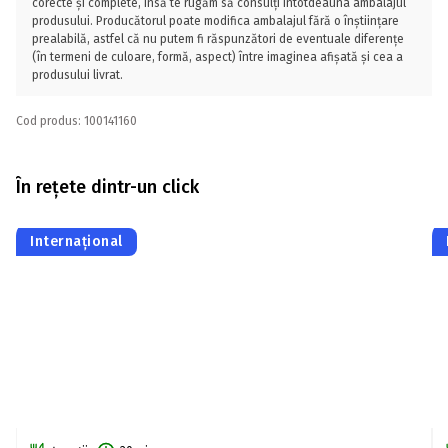
corecte și complete, însă te rugăm să consulți întotdeauna ambalajul
produsului. Producătorul poate modifica ambalajul fără o înștiințare
prealabilă, astfel că nu putem fi răspunzători de eventuale diferențe
(în termeni de culoare, formă, aspect) între imaginea afișată și cea a
produsului livrat.
Cod produs: 100141160
În rețete dintr-un click
Internațional