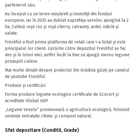
partenerul său.
Au început cu un teren moștenit și investiții din fonduri
europene, iar în 2025 au dublat suprafața serelor, ajungînd la 2
ha. Cultivă roșii roz și roșii cherry, catraveți, ardei, ridichi și
salate.
Freshful a fost prima platforma de retail care i-a listat și este
principalul lor client. Livrările către depozitul Freshful se fac
des și în loturi mici, astfel încât la tine să ajungă mereu legume
proaspăt culese.
Mai multe detalii despre proiectul Din Grădină găsiți pe canalul
de youtube Freshful.
Produse și certificări
Ferma produce legume ecologice certificate de Ecocert și
acreditate Global GAP.
„Legume Vesele” promovează o agricultură ecologică, folosind
semințe netratate chimic și compost natural.
Sfat depozitare (Conditii, Grade)