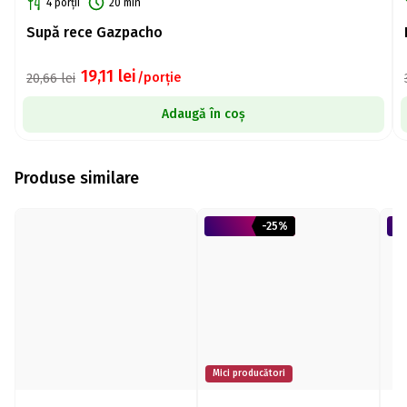
4 porții
20 min
Supă rece Gazpacho
19,11
lei
/porție
20,66
lei
Adaugă în coș
Produse similare
-25%
Mici producători