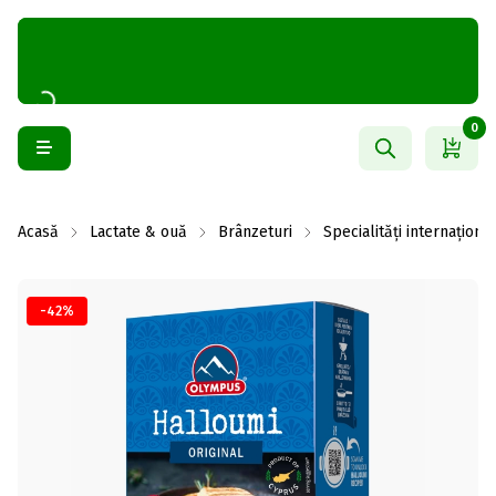
0
Acasă
Lactate & ouă
Brânzeturi
Specialități internaționa
-42%