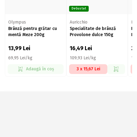
DeGustat
Olympus
Auricchio
Ho
Brânză pentru grătar cu
Specialitate de brânză
Br
mentă Meze 200g
Provolone dulce 150g
De
13,99
Lei
16,49
Lei
2
69,95 Lei/kg
109,93 Lei/kg
11
Adaugă în coș
3 x 15,67 Lei