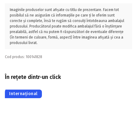
Imaginile produselor sunt afișate cu titlu de prezentare. Facem tot
posibilul să ne asigurăm că informațiile pe care ți le oferim sunt
corecte și complete, însă te rugăm să consulți întotdeauna ambalajul
produsului. Producătorul poate modifica ambalajul fără o înștiințare
prealabilă, astfel că nu putem fi răspunzători de eventuale diferențe
(în termeni de culoare, formă, aspect) între imaginea afișată și cea a
produsului livrat.
Cod produs: 100141828
În rețete dintr-un click
Internațional