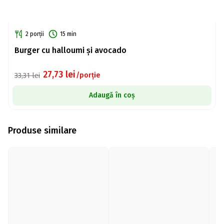
2 porții
15 min
Burger cu halloumi și avocado
27,73
lei
/porție
33,31
lei
Adaugă în coș
Produse similare