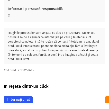
Informații persoană responsabilă
;;
Imaginile produselor sunt afișate cu titlu de prezentare. Facem tot
posibilul să ne asigurăm că informațiile pe care ți le oferim sunt
corecte și complete, însă te rugăm să consulți întotdeauna ambalajul
produsului. Producătorul poate modifica ambalajul fără o înștiințare
prealabilă, astfel că nu putem fi răspunzători de eventuale diferențe
(în termeni de culoare, formă, aspect) între imaginea afișată și cea a
produsului livrat.
Cod produs: 100153685
În rețete dintr-un click
Internațional