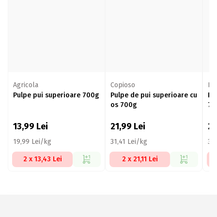
Agricola
Copioso
La 
Pulpe pui superioare 700g
Pulpe de pui superioare cu
Pu
os 700g
70
13,99
Lei
21,99
Lei
2
19,99 Lei/kg
31,41 Lei/kg
30
2 x 13,43 Lei
2 x 21,11 Lei