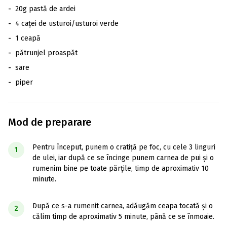
-
20g pastă de ardei
-
4 caței de usturoi/usturoi verde
-
1 ceapă
-
pătrunjel proaspăt
-
sare
-
piper
Mod de preparare
Pentru început, punem o cratiță pe foc, cu cele 3 linguri
1
de ulei, iar după ce se încinge punem carnea de pui și o
rumenim bine pe toate părțile, timp de aproximativ 10
minute.
După ce s-a rumenit carnea, adăugăm ceapa tocată și o
2
călim timp de aproximativ 5 minute, până ce se înmoaie.