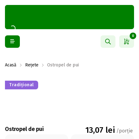
0
Acasă
Rețete
Ostropel de pui
Tradițional
13,07
lei
Ostropel de pui
/porție