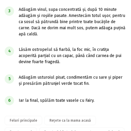
Adăugăm vinul, supa concentrată și, după 10 minute
3
adăugăm și roșiile pasate. Amestecăm totul ușor, pentru
ca sosul să pătrundă bine printre toate bucățile de
carne. Dacă ne dorim mai mult sos, putem adăuga puțină
apă caldă.
Lăsăm ostropelul să fiarbă, la foc mic, în cratița
4
acoperită parțial cu un capac, până când carnea de pui
devine foarte fragedă.
Adăugăm usturoiul pisat, condimentăm cu sare și piper
5
și presărăm pătrunjel verde tocat fin.
6
Iar la final, spălăm toate vasele cu Fairy.
Feluri principale
Rețete ca la mama acasă