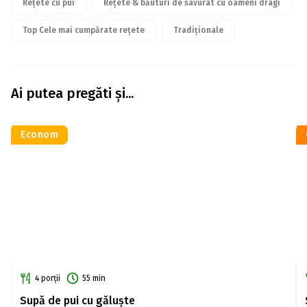
Rețete cu pui
Rețete & băuturi de savurat cu oameni dragi
Top Cele mai cumpărate rețete
Tradiționale
Ai putea pregăti și...
Econom
4 porții
55 min
Supă de pui cu găluște