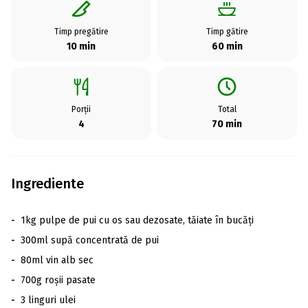
Timp pregătire
Timp gătire
10 min
60 min
Porții
Total
4
70 min
Ingrediente
-
1kg pulpe de pui cu os sau dezosate, tăiate în bucăți
-
300ml supă concentrată de pui
-
80ml vin alb sec
-
700g roșii pasate
-
3 linguri ulei