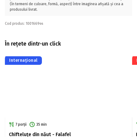
(în termeni de culoare, formă, aspect) între imaginea afișată și cea a
produsului livrat.
Cod produs: 100166944
În rețete dintr-un click
Internațional
7 porții
35 min
Chifteluțe din năut - Falafel