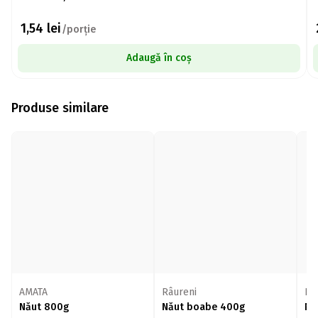
1,54
lei
/porție
Adaugă în coș
Produse similare
AMATA
Râureni
Ra
Năut 800g
Năut boabe 400g
Nă