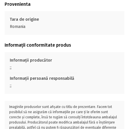
Provenienta
Tara de origine
Romania
Informații conformitate produs
Informații producător
;;
Informații persoană responsabilă
;;
Imaginile produselor sunt afișate cu titlu de prezentare. Facem tot
posibilul să ne asigurăm că informațiile pe care ți le oferim sunt
corecte și complete, însă te rugăm să consulți întotdeauna ambalajul
produsului. Producătorul poate modifica ambalajul fără o înștiințare
prealabilă, astfel că nu putem fi răspunzători de eventuale diferențe