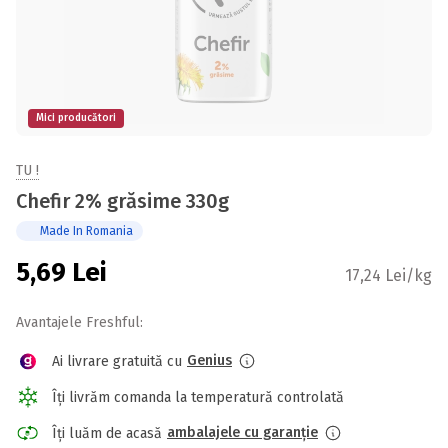
Mici producători
TU !
Chefir 2% grăsime 330g
Made In Romania
5,69
Lei
17,24 Lei/kg
Avantajele Freshful:
Genius
Ai livrare gratuită cu
Îți livrăm comanda la temperatură controlată
ambalajele cu garanție
Îți luăm de acasă