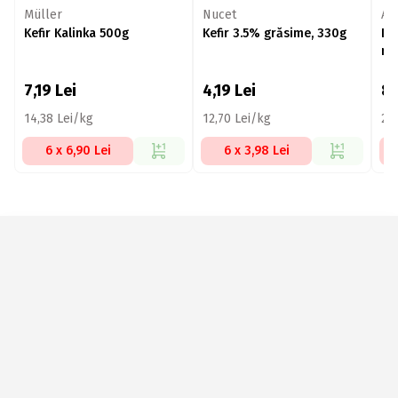
Müller
Nucet
Ar
Kefir Kalinka 500g
Kefir 3.5% grăsime, 330g
Kef
mi
7,19
Lei
4,19
Lei
8
14,38 Lei/kg
12,70 Lei/kg
25,
6 x 6,90 Lei
6 x 3,98 Lei