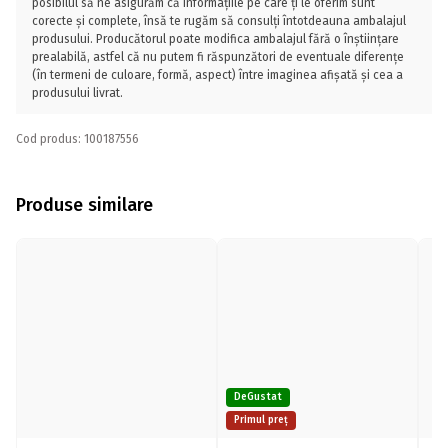
posibilul să ne asigurăm că informațiile pe care ți le oferim sunt
corecte și complete, însă te rugăm să consulți întotdeauna ambalajul
produsului. Producătorul poate modifica ambalajul fără o înștiințare
prealabilă, astfel că nu putem fi răspunzători de eventuale diferențe
(în termeni de culoare, formă, aspect) între imaginea afișată și cea a
produsului livrat.
Cod produs: 100187556
Produse similare
DeGustat
Primul preț