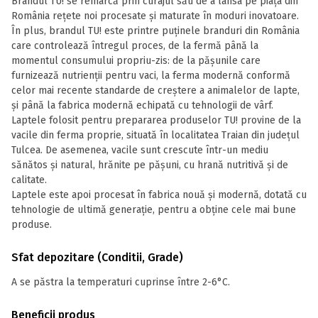
Brandul TU! se remarcă prin curajul său de a lansa pe piața din
România rețete noi procesate și maturate în moduri inovatoare.
În plus, brandul TU! este printre puținele branduri din România
care controlează întregul proces, de la fermă până la
momentul consumului propriu-zis: de la pășunile care
furnizează nutrienții pentru vaci, la ferma modernă conformă
celor mai recente standarde de creștere a animalelor de lapte,
și până la fabrica modernă echipată cu tehnologii de vârf.
Laptele folosit pentru prepararea produselor TU! provine de la
vacile din ferma proprie, situată în localitatea Traian din județul
Tulcea. De asemenea, vacile sunt crescute într-un mediu
sănătos și natural, hrănite pe pășuni, cu hrană nutritivă și de
calitate.
Laptele este apoi procesat în fabrica nouă și modernă, dotată cu
tehnologie de ultimă generație, pentru a obține cele mai bune
produse.
Sfat depozitare (Conditii, Grade)
A se păstra la temperaturi cuprinse între 2-6°C.
Beneficii produs