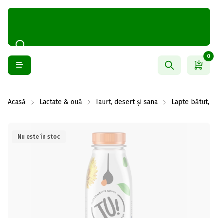
0
Acasă
Lactate & ouă
Iaurt, desert și sana
Lapte bătut, ch
Nu este în stoc