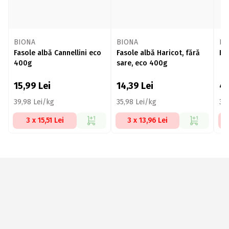
BIONA
BIONA
Da
Fasole albă Cannellini eco
Fasole albă Haricot, fără
Fa
400g
sare, eco 400g
15,99
Lei
14,39
Lei
4
39,98 Lei/kg
35,98 Lei/kg
30
3 x 15,51 Lei
3 x 13,96 Lei