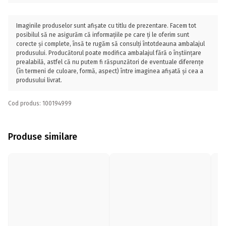
Imaginile produselor sunt afișate cu titlu de prezentare. Facem tot
posibilul să ne asigurăm că informațiile pe care ți le oferim sunt
corecte și complete, însă te rugăm să consulți întotdeauna ambalajul
produsului. Producătorul poate modifica ambalajul fără o înștiințare
prealabilă, astfel că nu putem fi răspunzători de eventuale diferențe
(în termeni de culoare, formă, aspect) între imaginea afișată și cea a
produsului livrat.
Cod produs: 100194999
Produse similare