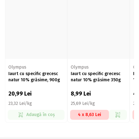
Olympus
Olympus
Ol
Iaurt cu specific grecesc
Iaurt cu specific grecesc
Ia
natur 10% grăsime, 900g
natur 10% grăsime 350g
15
20,99
Lei
8,99
Lei
4,
23,32 Lei/kg
25,69 Lei/kg
27
Adaugă în coș
4 x 8,63 Lei