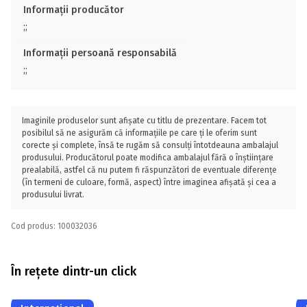
Informații producător
;;
Informații persoană responsabilă
;;
Imaginile produselor sunt afișate cu titlu de prezentare. Facem tot
posibilul să ne asigurăm că informațiile pe care ți le oferim sunt
corecte și complete, însă te rugăm să consulți întotdeauna ambalajul
produsului. Producătorul poate modifica ambalajul fără o înștiințare
prealabilă, astfel că nu putem fi răspunzători de eventuale diferențe
(în termeni de culoare, formă, aspect) între imaginea afișată și cea a
produsului livrat.
Cod produs: 100032036
În rețete dintr-un click