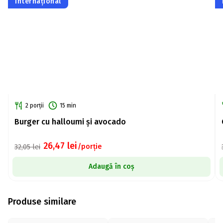
Internațional
2 porții
15 min
Burger cu halloumi și avocado
26,47
lei
/porție
32,05
lei
Adaugă în coș
Produse similare