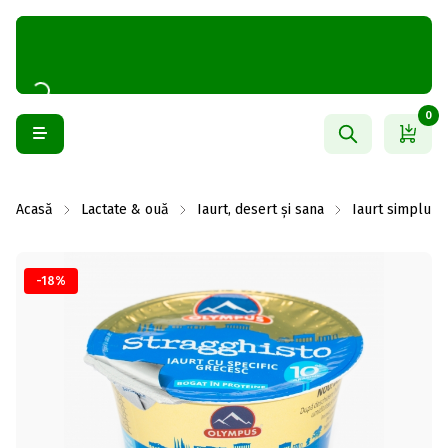
0
Acasă
Lactate & ouă
Iaurt, desert și sana
Iaurt simplu
-18%