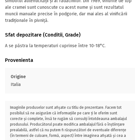
simbolul autenticității și al rădăcinilor. Din 1989, vinurile de top
ale cramei sunt cunoscute cu acest nume și sunt rezultatul
muncii manuale precise în podgorie, dar mai ales al vinificării
tradiționale în pivniță.
Sfat depozitare (Conditii, Grade)
A se păstra la temperaturi cuprinse între 10-18°C.
Provenienta
Origine
Italia
Imaginile produselor sunt afișate cu titlu de prezentare. Facem tot
posibilul să ne asigurăm că informațiile pe care ți le oferim sunt
corecte și complete, însă te rugăm să consulți întotdeauna ambalajul
produsului. Producătorul poate modifica ambalajul fără o înștiințare
prealabilă, astfel că nu putem fi răspunzători de eventuale diferențe
(în termeni de culoare, formă, aspect) între imaginea afișată și cea a