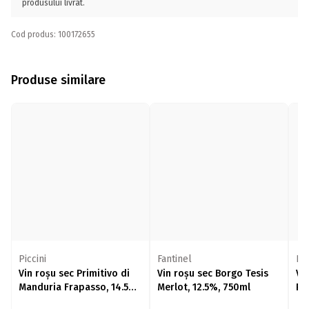
produsului livrat.
Cod produs: 100172655
Produse similare
Piccini
Fantinel
Fe
Vin roșu sec Primitivo di
Vin roșu sec Borgo Tesis
Vi
Manduria Frapasso, 14.5%,
Merlot, 12.5%, 750ml
Pu
750ml