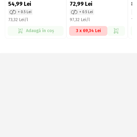
54,99
Lei
72,99
Lei
8
+ 0.5 Lei
+ 0.5 Lei
73,32 Lei/l
97,32 Lei/l
113
Adaugă în coș
3 x 69,34 Lei