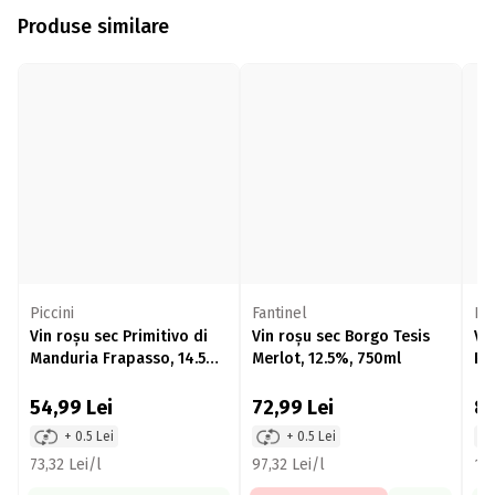
Produse similare
Piccini
Fantinel
Fe
Vin roșu sec Primitivo di
Vin roșu sec Borgo Tesis
Vi
Manduria Frapasso, 14.5%,
Merlot, 12.5%, 750ml
Pu
750ml
54,99
Lei
72,99
Lei
8
+ 0.5 Lei
+ 0.5 Lei
73,32 Lei/l
97,32 Lei/l
113