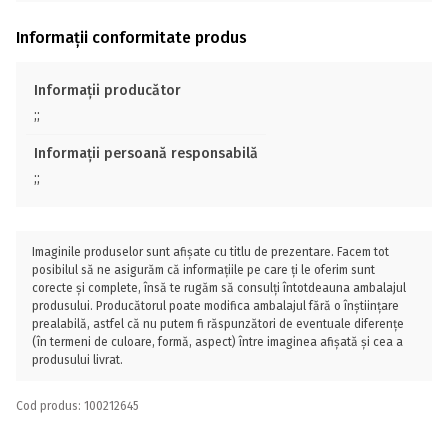
Informații conformitate produs
Informații producător
;;
Informații persoană responsabilă
;;
Imaginile produselor sunt afișate cu titlu de prezentare. Facem tot
posibilul să ne asigurăm că informațiile pe care ți le oferim sunt
corecte și complete, însă te rugăm să consulți întotdeauna ambalajul
produsului. Producătorul poate modifica ambalajul fără o înștiințare
prealabilă, astfel că nu putem fi răspunzători de eventuale diferențe
(în termeni de culoare, formă, aspect) între imaginea afișată și cea a
produsului livrat.
Cod produs: 100212645