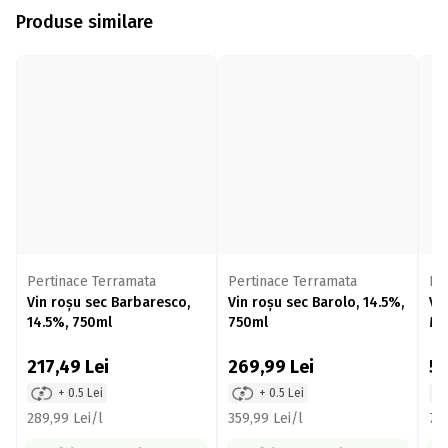
Produse similare
Pertinace Terramata
Pertinace Terramata
Pic
Vin roșu sec Barbaresco,
Vin roșu sec Barolo, 14.5%,
Vi
14.5%, 750ml
750ml
Ma
75
217,49
Lei
269,99
Lei
5
+ 0.5 Lei
+ 0.5 Lei
289,99 Lei/l
359,99 Lei/l
73,