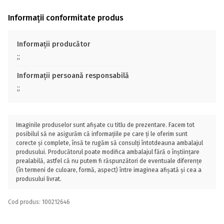
Informații conformitate produs
Informații producător
;;
Informații persoană responsabilă
;;
Imaginile produselor sunt afișate cu titlu de prezentare. Facem tot
posibilul să ne asigurăm că informațiile pe care ți le oferim sunt
corecte și complete, însă te rugăm să consulți întotdeauna ambalajul
produsului. Producătorul poate modifica ambalajul fără o înștiințare
prealabilă, astfel că nu putem fi răspunzători de eventuale diferențe
(în termeni de culoare, formă, aspect) între imaginea afișată și cea a
produsului livrat.
Cod produs: 100212646