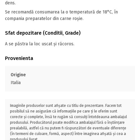
dens.
Se recomandă consumarea la o temperatură de 18°C, în
compania preparatelor din carne roșie.
Sfat depozitare (Conditii, Grade)
A se păstra la loc uscat și răcoros.
Provenienta
Origine
Italia
Imaginile produselor sunt afișate cu titlu de prezentare. Facem tot
posibilul să ne asigurăm că informațiile pe care ți le oferim sunt
corecte și complete, însă te rugăm să consulți întotdeauna ambalajul
produsului. Producătorul poate modifica ambalajul fără o înștiințare
prealabilă, astfel că nu putem fi răspunzători de eventuale diferențe
(în termeni de culoare, formă, aspect) între imaginea afișată și cea a
produsului livrat.