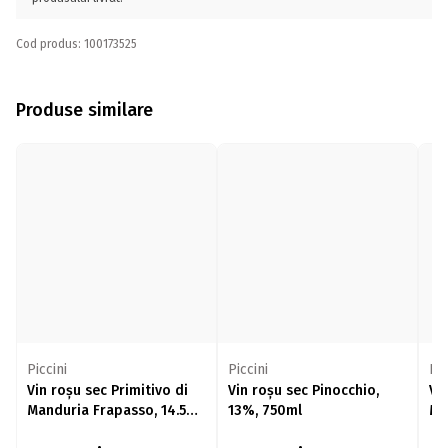
Cod produs: 100173525
Produse similare
Piccini
Piccini
Fan
Vin roșu sec Primitivo di
Vin roșu sec Pinocchio,
Vi
Manduria Frapasso, 14.5%,
13%, 750ml
Me
750ml