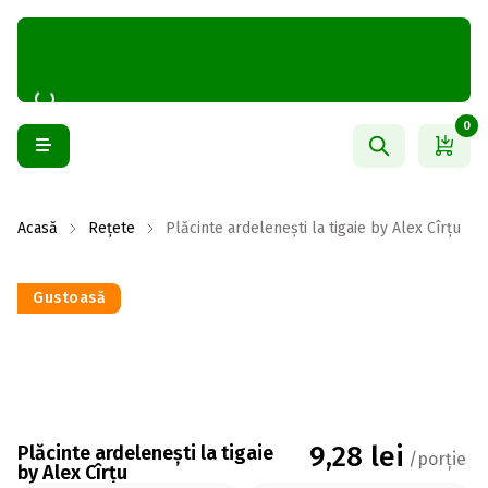
0
Acasă
Rețete
Plăcinte ardelenești la tigaie by Alex Cîrțu
Gustoasă
9,28
lei
Plăcinte ardelenești la tigaie
/porție
by Alex Cîrțu