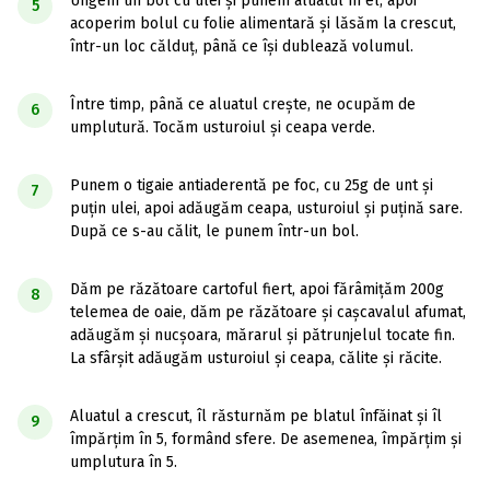
Ungem un bol cu ulei și punem aluatul în el, apoi
5
acoperim bolul cu folie alimentară și lăsăm la crescut,
într-un loc călduț, până ce își dublează volumul.
Între timp, până ce aluatul crește, ne ocupăm de
6
umplutură. Tocăm usturoiul și ceapa verde.
Punem o tigaie antiaderentă pe foc, cu 25g de unt și
7
puțin ulei, apoi adăugăm ceapa, usturoiul și puțină sare.
După ce s-au călit, le punem într-un bol.
Dăm pe răzătoare cartoful fiert, apoi fărâmițăm 200g
8
telemea de oaie, dăm pe răzătoare și cașcavalul afumat,
adăugăm și nucșoara, mărarul și pătrunjelul tocate fin.
La sfârșit adăugăm usturoiul și ceapa, călite și răcite.
Aluatul a crescut, îl răsturnăm pe blatul înfăinat și îl
9
împărțim în 5, formând sfere. De asemenea, împărțim și
umplutura în 5.