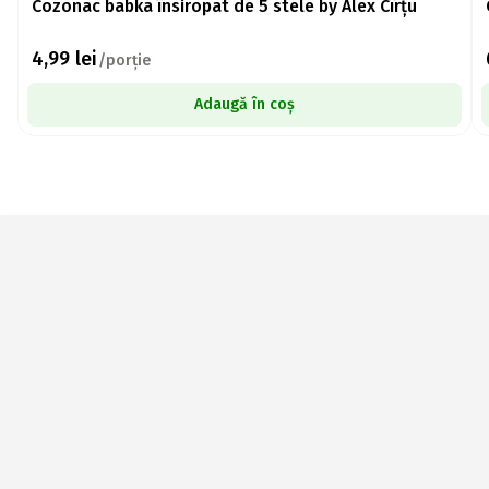
Cozonac babka însiropat de 5 stele by Alex Cîrțu
4,99
lei
/porție
Adaugă în coș