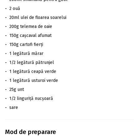
-
2 ouă
-
20ml ulei de floarea soarelui
-
200g telemea de oaie
-
150g cașcaval afumat
-
150g cartofi fierți
-
1 legătură mărar
-
1/2 legătură pătrunjel
-
1 legătură ceapă verde
-
1 legătură usturoi verde
-
25g unt
-
1/2 linguriță nucșoară
-
sare
Mod de preparare