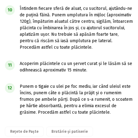
Întindem fiecare sferă de aluat, cu sucitorul, ajutându-ne
10
de puțină făină. Punem umplutura în mijloc (aproximativ
120g), împăturim aluatul către centru, sigilăm, întoarcem
plăcinta cu îmbinarea în jos și, cu ajutorul sucitorului,
aplatizăm ușor. Nu trebuie să apăsăm foarte tare,
pentru că riscăm să iasă umplutura pe lateral.
Procedăm astfel cu toate plăcintele.
Acoperim plăcintele cu un șervet curat și le lăsăm să se
11
odihnească aproximativ 15 minute.
Punem o tigaie cu ulei pe foc mediu, iar când uleiul este
12
încins, punem câte o plăcintă la prăjit și o rumenim
frumos pe ambele părți. După ce s-a rumenit, o scoatem
pe hârtie absorbantă, pentru a elimia excesul de
grăsime. Procedăm astfel cu toate plăcintele.
Rețete de Paște
Brutărie și patiserie