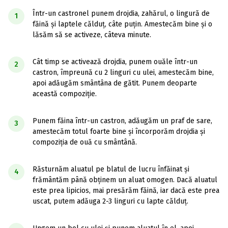
Într-un castronel punem drojdia, zahărul, o lingură de
1
făină și laptele călduț, câte puțin. Amestecăm bine și o
lăsăm să se activeze, câteva minute.
Cât timp se activează drojdia, punem ouăle într-un
2
castron, împreună cu 2 linguri cu ulei, amestecăm bine,
apoi adăugăm smântâna de gătit. Punem deoparte
această compoziție.
Punem făina într-un castron, adăugăm un praf de sare,
3
amestecăm totul foarte bine și încorporăm drojdia și
compoziția de ouă cu smântână.
Răsturnăm aluatul pe blatul de lucru înfăinat și
4
frământăm până obținem un aluat omogen. Dacă aluatul
este prea lipicios, mai presărăm făină, iar dacă este prea
uscat, putem adăuga 2-3 linguri cu lapte călduț.