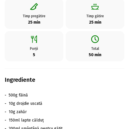
Timp pregătire
Timp gătire
25 min
25 min
Porții
Total
5
50 min
Ingrediente
-
500g făină
-
10g drojdie uscată
-
10g zahăr
-
150ml lapte călduț
-
200ml smântână pentru gătit