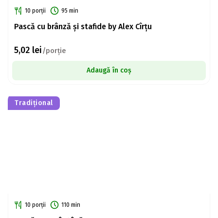
10 porții
95 min
Pască cu brânză și stafide by Alex Cîrțu
5,02
lei
/porție
Adaugă în coș
Tradițional
10 porții
110 min