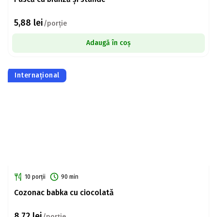
5,88
lei
/porție
Adaugă în coș
Internațional
10 porții
90 min
Cozonac babka cu ciocolată
8,72
lei
/porție