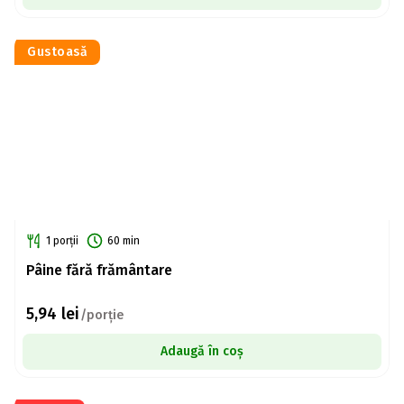
Gustoasă
1 porții
60 min
Pâine fără frământare
5,94
lei
/porție
Adaugă în coș