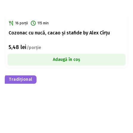
16 porții
115 min
Cozonac cu nucă, cacao și stafide by Alex Cîrțu
5,48
lei
/porție
Adaugă în coș
Tradițional