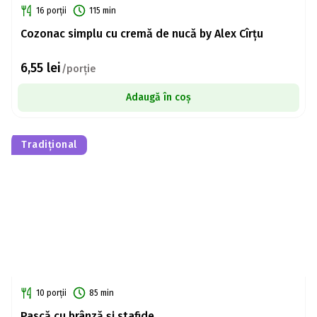
16 porții
115 min
Cozonac simplu cu cremă de nucă by Alex Cîrțu
6,55
lei
/porție
Adaugă în coș
Tradițional
10 porții
85 min
Pască cu brânză și stafide