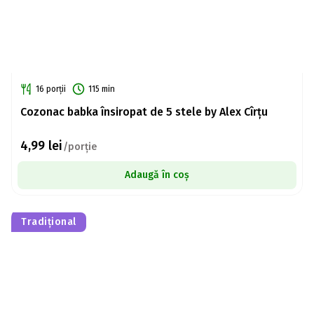
16 porții
115 min
Cozonac babka însiropat de 5 stele by Alex Cîrțu
4,99
lei
/porție
Adaugă în coș
Tradițional