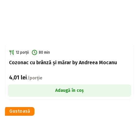
12 porții
80 min
Cozonac cu brânză și mărar by Andreea Mocanu
4,01
lei
/porție
Adaugă în coș
Gustoasă