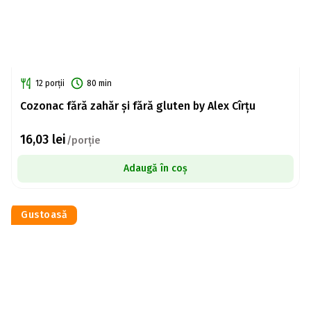
12 porții
80 min
Cozonac fără zahăr și fără gluten by Alex Cîrțu
16,03
lei
/porție
Adaugă în coș
Gustoasă