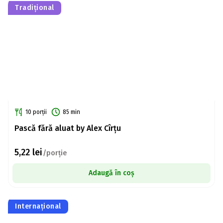
Tradițional
10 porții
85 min
Pască fără aluat by Alex Cîrțu
5,22
lei
/porție
Adaugă în coș
Internațional