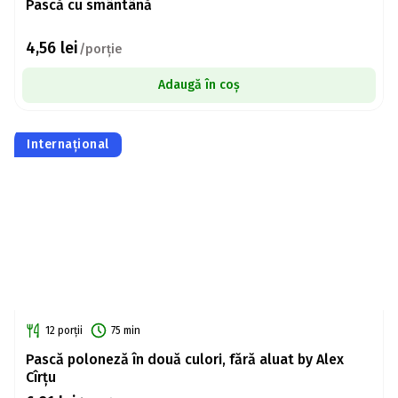
Pască cu smântână
4,56
lei
/porție
Adaugă în coș
Internațional
12 porții
75 min
Pască poloneză în două culori, fără aluat by Alex
Cîrțu