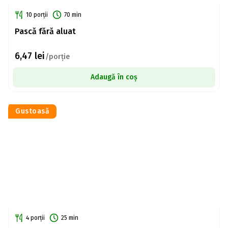
10 porții
70 min
Pască fără aluat
6,47
lei
/porție
Adaugă în coș
Gustoasă
4 porții
25 min