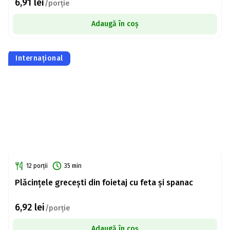
6,91
lei
/porție
Adaugă în coș
Internațional
12 porții
35 min
Plăcințele grecești din foietaj cu feta și spanac
6,92
lei
/porție
Adaugă în coș