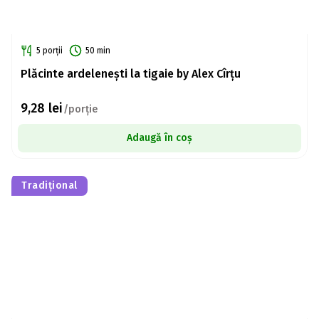
5 porții
50 min
Plăcinte ardelenești la tigaie by Alex Cîrțu
9,28
lei
/porție
Adaugă în coș
Tradițional