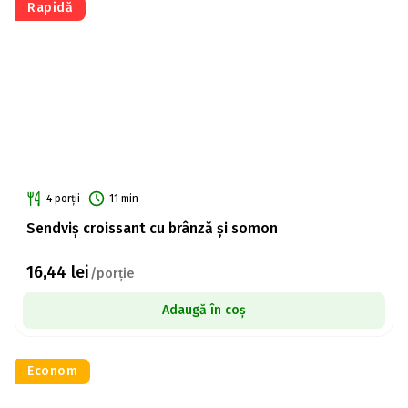
Rapidă
4 porții
11 min
Sendviș croissant cu brânză și somon
16,44
lei
/porție
Adaugă în coș
Econom