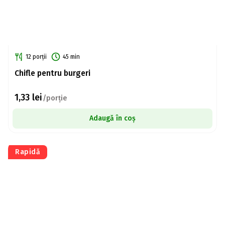
12 porții
45 min
Chifle pentru burgeri
1,33
lei
/porție
Adaugă în coș
Rapidă