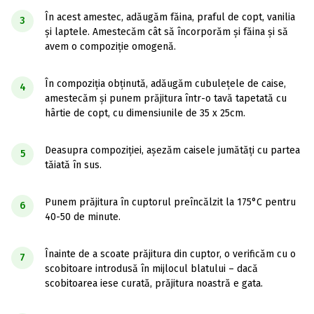
În acest amestec, adăugăm făina, praful de copt, vanilia
3
și laptele. Amestecăm cât să încorporăm și făina și să
avem o compoziție omogenă.
În compoziția obținută, adăugăm cubulețele de caise,
4
amestecăm și punem prăjitura într-o tavă tapetată cu
hârtie de copt, cu dimensiunile de 35 x 25cm.
Deasupra compoziției, așezăm caisele jumătăți cu partea
5
tăiată în sus.
Punem prăjitura în cuptorul preîncălzit la 175°C pentru
6
40-50 de minute.
Înainte de a scoate prăjitura din cuptor, o verificăm cu o
7
scobitoare introdusă în mijlocul blatului – dacă
scobitoarea iese curată, prăjitura noastră e gata.