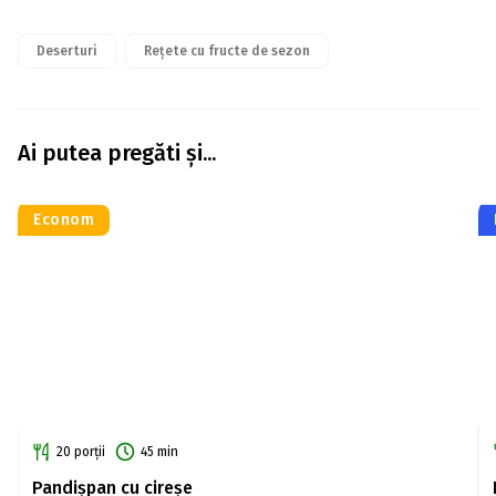
Deserturi
Rețete cu fructe de sezon
Ai putea pregăti și...
Econom
20 porții
45 min
Pandișpan cu cireșe