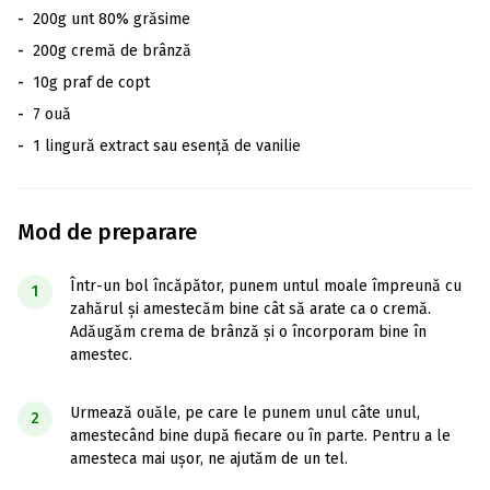
-
200g unt 80% grăsime
-
200g cremă de brânză
-
10g praf de copt
-
7 ouă
-
1 lingură extract sau esență de vanilie
Mod de preparare
Într-un bol încăpător, punem untul moale împreună cu
1
zahărul și amestecăm bine cât să arate ca o cremă.
Adăugăm crema de brânză și o încorporam bine în
amestec.
Urmează ouăle, pe care le punem unul câte unul,
2
amestecând bine după fiecare ou în parte. Pentru a le
amesteca mai ușor, ne ajutăm de un tel.