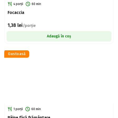
4 porții
60 min
Focaccia
1,38
lei
/porție
Adaugă în coș
Gustoasă
1 porții
60 min
Pâine fără frământare