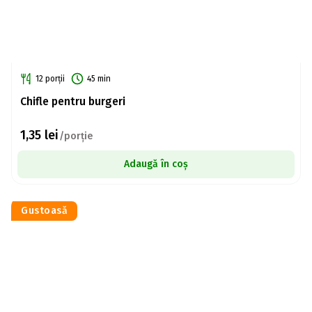
12 porții
45 min
Chifle pentru burgeri
1,35
lei
/porție
Adaugă în coș
Gustoasă