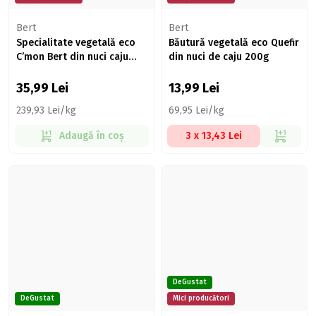
Bert
Bert
Specialitate vegetală eco
Băutură vegetală eco Quefir
C’mon Bert din nuci caju
din nuci de caju 200g
145g
35,99
Lei
13,99
Lei
239,93 Lei/kg
69,95 Lei/kg
Adaugă în coș
3 x 13,43 Lei
DeGustat
DeGustat
Mici producători