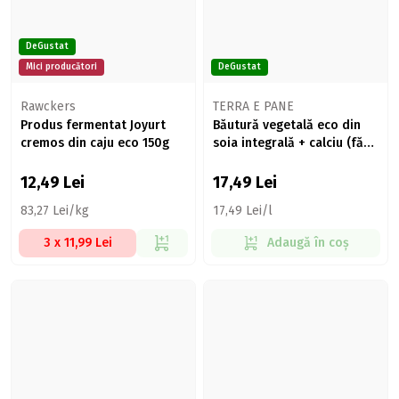
DeGustat
Mici producători
DeGustat
Rawckers
TERRA E PANE
Produs fermentat Joyurt
Băutură vegetală eco din
cremos din caju eco 150g
soia integrală + calciu (fără
zahăr), 1l
12,49
Lei
17,49
Lei
83,27 Lei/kg
17,49 Lei/l
3 x 11,99 Lei
Adaugă în coș