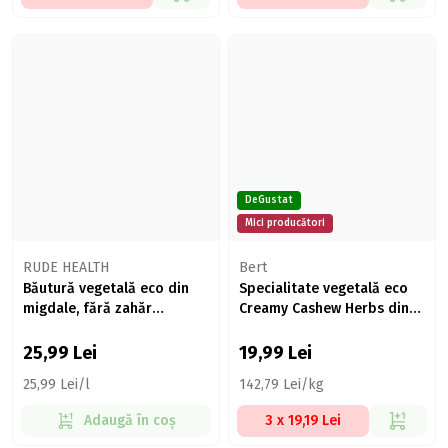
DeGustat
Mici producători
RUDE HEALTH
Bert
Băutură vegetală eco din
Specialitate vegetală eco
migdale, fără zahăr
Creamy Cashew Herbs din
adăugat, 1l
nuci caju 140g
25,99
Lei
19,99
Lei
25,99 Lei/l
142,79 Lei/kg
Adaugă în coș
3 x 19,19 Lei