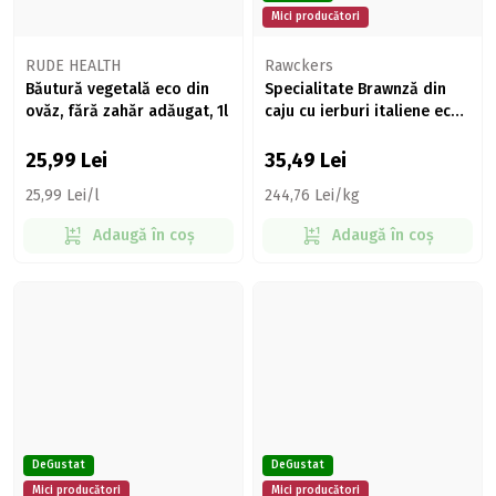
Mici producători
RUDE HEALTH
Rawckers
Băutură vegetală eco din
Specialitate Brawnză din
ovăz, fără zahăr adăugat, 1l
caju cu ierburi italiene eco,
maturată 145g
25,99
Lei
35,49
Lei
25,99 Lei/l
244,76 Lei/kg
Adaugă în coș
Adaugă în coș
DeGustat
DeGustat
Mici producători
Mici producători