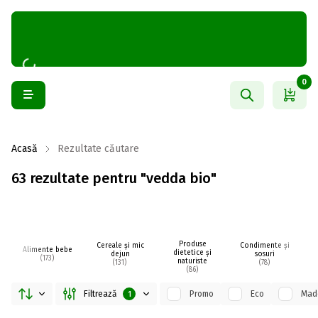
0
Acasă
Rezultate căutare
63 rezultate pentru "vedda bio"
Produse
Cereale și mic
Condimente și
La
Alimente bebe
dietetice și
dejun
sosuri
(173)
naturiste
(131)
(78)
(86)
Filtrează
Promo
Eco
Made
1