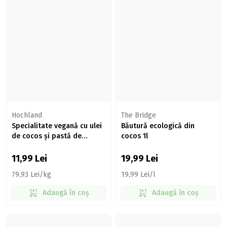
Hochland
The Bridge
Specialitate vegană cu ulei
Băutură ecologică din
de cocos și pastă de
cocos 1l
migdale Velemea, 150g
11,99
Lei
19,99
Lei
79,93 Lei/kg
19,99 Lei/l
Adaugă în coș
Adaugă în coș