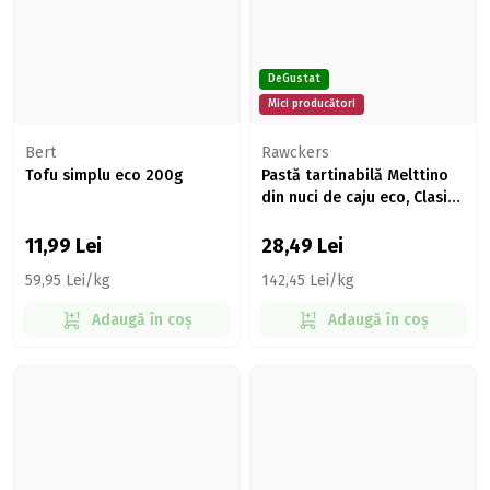
DeGustat
Mici producători
Bert
Rawckers
Tofu simplu eco 200g
Pastă tartinabilă Melttino
din nuci de caju eco, Clasic
200g
11,99
Lei
28,49
Lei
59,95 Lei/kg
142,45 Lei/kg
Adaugă în coș
Adaugă în coș