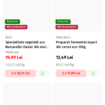
DeGustat
DeGustat
Mici producători
Mici producători
Bert
Rawckers
Specialitate vegetală eco
Preparat fermentat Joyurt
Nuzzarella Classic din nuci
din cocos eco 150g
caju 150g
19,99
Lei
16,99
Lei
12,49
Lei
113,27 Lei/kg
83,27 Lei/kg
3 x 16,31 Lei
3 x 11,99 Lei