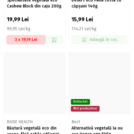
Specialitate vegetală eco
Desert eco Pana cotta cu
Cashew Block din caju 200g
căpșuni 140g
19,99
Lei
15,99
Lei
99,95 Lei/kg
114,21 Lei/kg
3 x 19,19 Lei
Adaugă în coș
DeGustat
Mici producători
RUDE HEALTH
Bert
Băutură vegetală eco din
Alternativă vegetală la ou