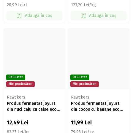
20,99 Lei/l
123,20 Lei/kg
Adaugă în coș
Adaugă în coș
DeGustat
DeGustat
Mici producători
Mici producători
Rawckers
Rawckers
Produs fermentat Joyurt
Produs fermentat Joyurt
din nuci caju cu caise eco
din cocos cu banane eco
150g
150g
12,49
Lei
11,99
Lei
83,27 Lei/kg
79,93 Lei/kg