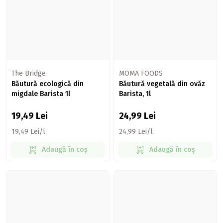
The Bridge
MOMA FOODS
Băutură ecologică din
Băutură vegetală din ovăz
migdale Barista 1l
Barista, 1l
19,49
Lei
24,99
Lei
19,49 Lei/l
24,99 Lei/l
Adaugă în coș
Adaugă în coș