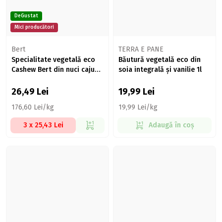
DeGustat
Mici producători
Bert
TERRA E PANE
Specialitate vegetală eco
Băutură vegetală eco din
Cashew Bert din nuci caju
soia integrală și vanilie 1l
140g
26,49
Lei
19,99
Lei
176,60 Lei/kg
19,99 Lei/kg
3 x 25,43 Lei
Adaugă în coș