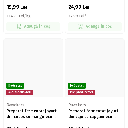
15,99
Lei
24,99
Lei
114,21 Lei/kg
24,99 Lei/l
Adaugă în coș
Adaugă în coș
DeGustat
DeGustat
Mici producători
Mici producători
Rawckers
Rawckers
Preparat fermentat Joyurt
Preparat fermentat Joyurt
din cocos cu mango eco
din caju cu căpșuni eco
150g
150g