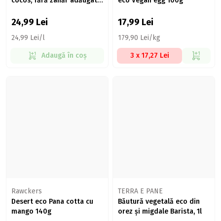
cocos, fără zahăr adăugat,
eco Vegan egg 100g
1l
24,99
Lei
17,99
Lei
24,99 Lei/l
179,90 Lei/kg
Adaugă în coș
3 x 17,27 Lei
Rawckers
TERRA E PANE
Desert eco Pana cotta cu
Băutură vegetală eco din
mango 140g
orez și migdale Barista, 1l