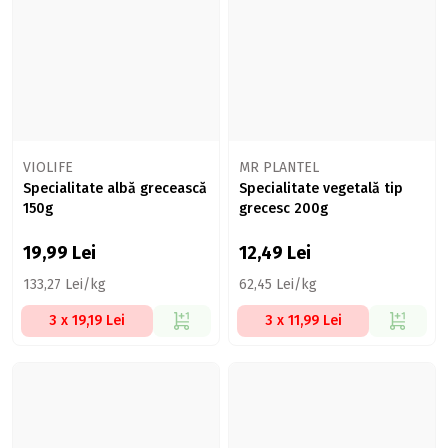
VIOLIFE
MR PLANTEL
Specialitate albă grecească
Specialitate vegetală tip
150g
grecesc 200g
19,99
Lei
12,49
Lei
133,27 Lei/kg
62,45 Lei/kg
3 x 19,19 Lei
3 x 11,99 Lei