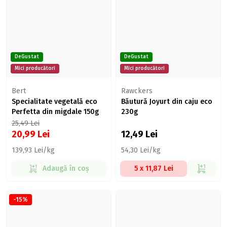
DeGustat
DeGustat
Mici producători
Mici producători
Bert
Rawckers
Specialitate vegetală eco
Băutură Joyurt din caju eco
Perfetta din migdale 150g
230g
25,49
Lei
20,99
Lei
12,49
Lei
139,93 Lei/kg
54,30 Lei/kg
Adaugă în coș
5 x 11,87 Lei
-15%