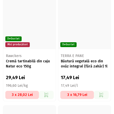
DeGustat
Mici producători
DeGustat
Rawckers
TERRA E PANE
Cremă tartinabilă din caju
Băutură vegetală eco din
Natur eco 150g
ovăz integral (fără zahăr) 1l
29,49
Lei
17,49
Lei
196,60 Lei/kg
17,49 Lei/l
3 x 28,02 Lei
3 x 16,79 Lei