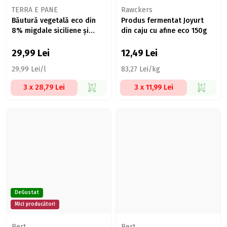
TERRA E PANE
Rawckers
Băutură vegetală eco din
Produs fermentat Joyurt
8% migdale siciliene și
din caju cu afine eco 150g
sirop de agave (fără zahăr)
1l
29,99
Lei
12,49
Lei
29,99 Lei/l
83,27 Lei/kg
3 x 28,79 Lei
3 x 11,99 Lei
DeGustat
Mici producători
Bert
Bert