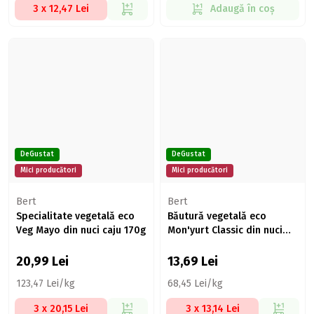
3 x 12,47 Lei
Adaugă în coș
DeGustat
DeGustat
Mici producători
Mici producători
Bert
Bert
Specialitate vegetală eco
Băutură vegetală eco
Veg Mayo din nuci caju 170g
Mon'yurt Classic din nuci
caju 200g
20,99
Lei
13,69
Lei
123,47 Lei/kg
68,45 Lei/kg
3 x 20,15 Lei
3 x 13,14 Lei