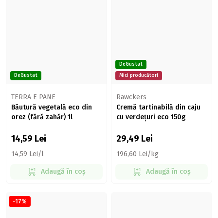
DeGustat
DeGustat
Mici producători
TERRA E PANE
Rawckers
Băutură vegetală eco din
Cremă tartinabilă din caju
orez (fără zahăr) 1l
cu verdețuri eco 150g
14,59
Lei
29,49
Lei
14,59 Lei/l
196,60 Lei/kg
Adaugă în coș
Adaugă în coș
-17%