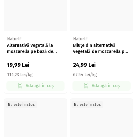
Naturli'
Naturli'
Alternativă vegetală la
Biluțe din alternativă
mozzarella pe bază de
vegetală de mozzarella pe
cocos Nozarella, 175g
bază de cocos Nozarella,
200g
19,99
Lei
24,99
Lei
114,23 Lei/kg
67,54 Lei/kg
Adaugă în coș
Adaugă în coș
Nu este în stoc
Nu este în stoc