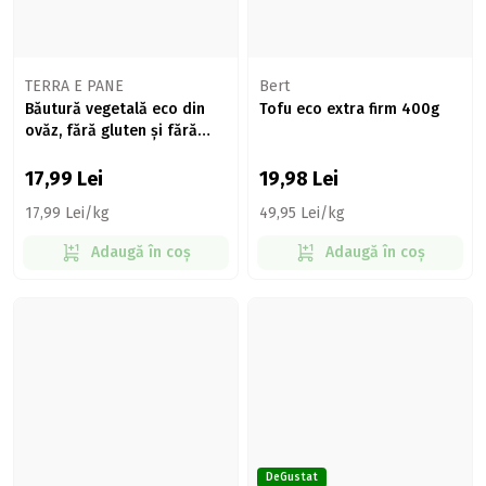
TERRA E PANE
Bert
Băutură vegetală eco din
Tofu eco extra firm 400g
ovăz, fără gluten și fără
zahăr 1l
17,99
Lei
19,98
Lei
17,99 Lei/kg
49,95 Lei/kg
Adaugă în coș
Adaugă în coș
DeGustat