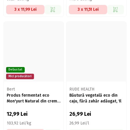
3 x 11,99 Lei
3 x 11,51 Lei
DeGustat
Mici producători
Bert
RUDE HEALTH
Produs fermentat eco
Băutură vegetală eco din
Mon'yurt Natural din cremă
caju, fără zahăr adăugat, 1l
de nuci caju 125g
12,99
Lei
26,99
Lei
103,92 Lei/kg
26,99 Lei/l