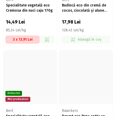
Specialitate vegetală eco
Budincă eco din cremă de
Cremosa din nuci caju 170g
cocos, ciocolată și alune
150g
14,49
Lei
17,98
Lei
85,24 Lei/kg
128,43 Lei/kg
3 x 13,91 Lei
Adaugă în coș
DeGustat
Mici producători
Bert
Rawckers