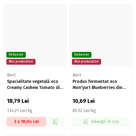
DeGustat
DeGustat
Mici producători
Mici producători
Bert
Bert
Specialitate vegetală eco
Produs fermentat eco
Creamy Cashew Tomato din
Mon'yurt Blueberries din
caju cu roșii uscate 140g
cremă de nuci caju cu afine
125g
18,79
Lei
10,69
Lei
134,21 Lei/kg
85,52 Lei/kg
3 x 18,04 Lei
Adaugă în coș