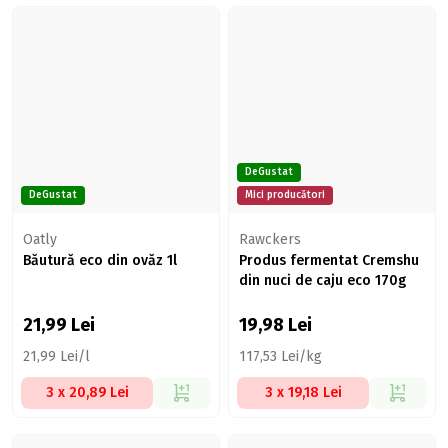
DeGustat
DeGustat
Mici producători
Oatly
Rawckers
Băutură eco din ovăz 1l
Produs fermentat Cremshu
din nuci de caju eco 170g
21,99
Lei
19,98
Lei
21,99 Lei/l
117,53 Lei/kg
3 x 20,89 Lei
3 x 19,18 Lei