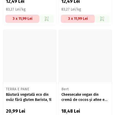
12,49
Lei
12,49
Lei
83,27 Lei/kg
83,27 Lei/kg
3 x 11,99 Lei
3 x 11,99 Lei
TERRA E PANE
Bert
Băutură vegetală eco din
Cheesecake vegan din
ovăz fără gluten Barista, 1l
cremă de cocos și afine eco
150g
20,99
Lei
18,48
Lei