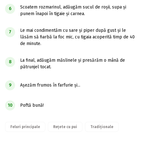
Scoatem rozmarinul, adăugăm sucul de roșii, supa și
6
punem înapoi în tigaie și carnea.
Le mai condimentăm cu sare și piper după gust și le
7
lăsăm să fiarbă la foc mic, cu tigaia acoperită timp de 40
de minute.
La final, adăugăm măslinele și presărăm o mână de
8
pătrunjel tocat.
9
Așezăm frumos în farfurie și...
10
Poftă bună!
Feluri principale
Rețete cu pui
Tradiționale