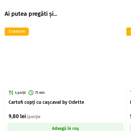
Ai putea pregăti și...
Econom
4 porții
75 min
Cartofi copți cu cașcaval by Odette
9,80
lei
/porție
Adaugă în coș