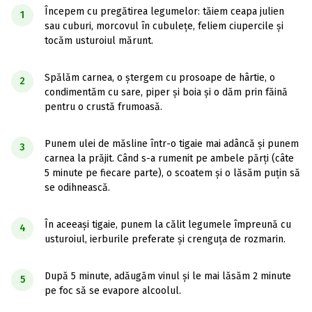
Începem cu pregătirea legumelor: tăiem ceapa julien
1
sau cuburi, morcovul în cubulețe, feliem ciupercile și
tocăm usturoiul mărunt.
Spălăm carnea, o ștergem cu prosoape de hârtie, o
2
condimentăm cu sare, piper și boia și o dăm prin făină
pentru o crustă frumoasă.
Punem ulei de măsline într-o tigaie mai adâncă și punem
3
carnea la prăjit. Când s-a rumenit pe ambele părți (câte
5 minute pe fiecare parte), o scoatem și o lăsăm puțin să
se odihnească.
În aceeași tigaie, punem la călit legumele împreună cu
4
usturoiul, ierburile preferate și crenguța de rozmarin.
După 5 minute, adăugăm vinul și le mai lăsăm 2 minute
5
pe foc să se evapore alcoolul.