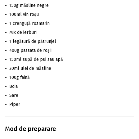
-
150g măsline negre
-
100ml vin roșu
-
1 crenguță rozmarin
-
Mix de ierburi
-
1 legătură de pătrunjel
-
400g passata de roșii
-
150ml supă de pui sau apă
-
20ml ulei de măsline
-
100g faină
-
Boia
-
Sare
-
Piper
Mod de preparare