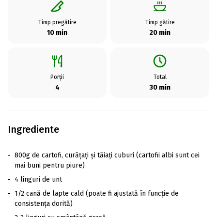
Timp pregătire
Timp gătire
10 min
20 min
Porții
Total
4
30 min
Ingrediente
-
800g de cartofi, curățați și tăiați cuburi (cartofii albi sunt cei
mai buni pentru piure)
-
4 linguri de unt
-
1/2 cană de lapte cald (poate fi ajustată în funcție de
consistența dorită)