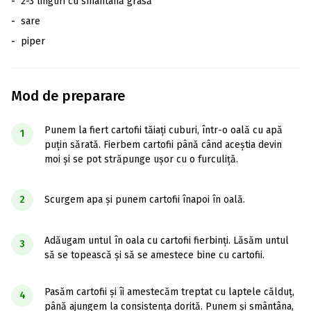
-
2-3 linguri cu smântână grasă
-
sare
-
piper
Mod de preparare
Punem la fiert cartofii tăiați cuburi, într-o oală cu apă
1
puțin sărată. Fierbem cartofii până când aceștia devin
moi și se pot străpunge ușor cu o furculiță.
2
Scurgem apa și punem cartofii înapoi în oală.
Adăugam untul în oala cu cartofii fierbinți. Lăsăm untul
3
să se topească și să se amestece bine cu cartofii.
Pasăm cartofii și îi amestecăm treptat cu laptele călduț,
4
până ajungem la consistența dorită. Punem și smântâna,