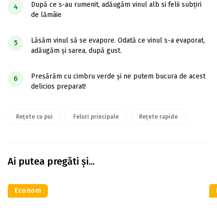
După ce s-au rumenit, adăugăm vinul alb si felii subțiri
4
de lămâie
Lăsăm vinul să se evapore. Odată ce vinul s-a evaporat,
5
adăugăm și sarea, după gust.
Presărăm cu cimbru verde și ne putem bucura de acest
6
delicios preparat!
Rețete cu pui
Feluri principale
Rețete rapide
Ai putea pregăti și...
Econom