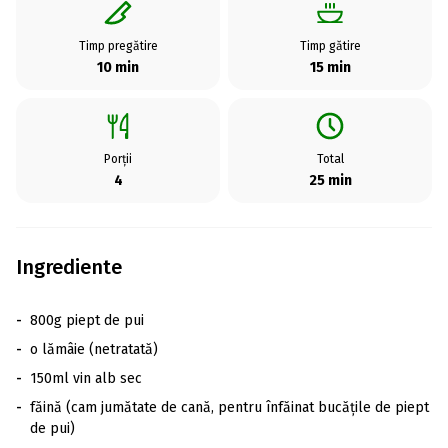
Timp pregătire
Timp gătire
10 min
15 min
Porții
Total
4
25 min
Ingrediente
-
800g piept de pui
-
o lămâie (netratată)
-
150ml vin alb sec
-
făină (cam jumătate de cană, pentru înfăinat bucățile de piept
de pui)