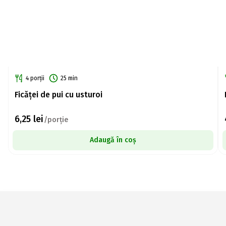
4 porții
25 min
Ficăței de pui cu usturoi
6,25
lei
/porție
Adaugă în coș