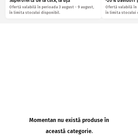
Superofertă de la click, la ușă
-20% Davidoff |
Ofertă valabilă în perioada 3 august - 9 august,
Ofertă valabilă în
în limita stocului disponibil.
în limita stocului 
Momentan nu există produse în
această categorie.