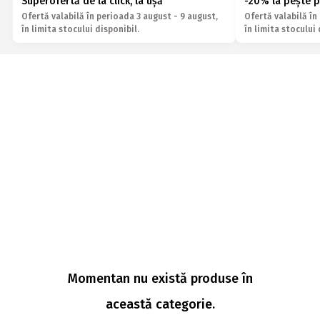
Superofertă de la click, la ușă
-20% la pește p
Ofertă valabilă în perioada 3 august - 9 august,
Ofertă valabilă în
Deals
în limita stocului disponibil.
în limita stocului 
Momentan nu există produse în
această categorie.