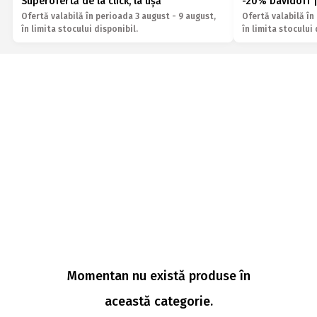
Superofertă de la click, la ușă
-20% Davidoff |
Ofertă valabilă în perioada 3 august - 9 august,
Ofertă valabilă în
în limita stocului disponibil.
în limita stocului 
Momentan nu există produse în
această categorie.