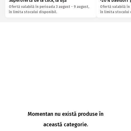
Superofertă de la click, la ușă
-20% Davidoff |
Ofertă valabilă în perioada 3 august - 9 august,
Ofertă valabilă în
în limita stocului disponibil.
în limita stocului 
Momentan nu există produse în
această categorie.