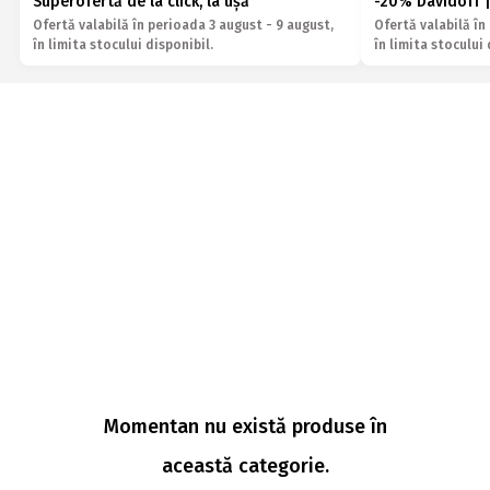
Superofertă de la click, la ușă
-20% Davidoff |
Ofertă valabilă în perioada 3 august - 9 august,
Ofertă valabilă în
în limita stocului disponibil.
în limita stocului 
Momentan nu există produse în
această categorie.